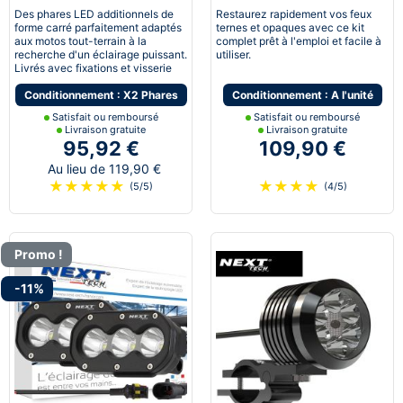
gamme noir
pneumatique
Des phares LED additionnels de
Restaurez rapidement vos feux
forme carré parfaitement adaptés
ternes et opaques avec ce kit
aux motos tout-terrain à la
complet prêt à l'emploi et facile à
recherche d'un éclairage puissant.
utiliser.
Livrés avec fixations et visserie
Conditionnement : X2 Phares
Conditionnement : A l'unité
Satisfait ou remboursé
Satisfait ou remboursé
Livraison gratuite
Livraison gratuite
95,92 €
109,90 €
Au lieu de 119,90 €
★
★
★
★
★
★
★
★
★
(5/5)
(4/5)
Promo !
-11%