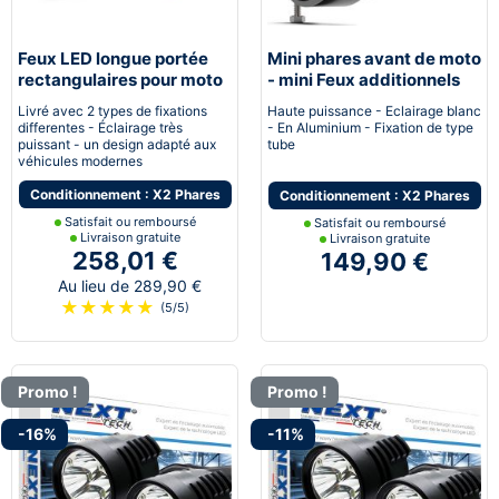
Feux LED longue portée
Mini phares avant de moto
rectangulaires pour moto
- mini Feux additionnels
avec supports
Antibrouillard
Livré avec 2 types de fixations
Haute puissance - Eclairage blanc
differentes - Éclairage très
- En Aluminium - Fixation de type
puissant - un design adapté aux
tube
véhicules modernes
Conditionnement : X2 Phares
Conditionnement : X2 Phares
Satisfait ou remboursé
Satisfait ou remboursé
Livraison gratuite
Livraison gratuite
258,01 €
149,90 €
Au lieu de 289,90 €
★
★
★
★
★
(5/5)
Promo !
Promo !
-16%
-11%