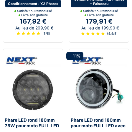
Conditionnement : X2 Phares
+ Faisceau
Satisfait ou remboursé
Satisfait ou remboursé
Livraison gratuite
Livraison gratuite
167,92 €
179,91 €
Au lieu de 209,90 €
Au lieu de 199,90 €
★
★
★
★
★
★
★
★
★
★
(5/5)
(4.4/5)
-11%
Phare LED rond 180mm
Phare LED rond 180mm
75W pour moto FULL LED
pour moto FULL LED avec
avec feux de jour - Noir
feux de jour - Noir