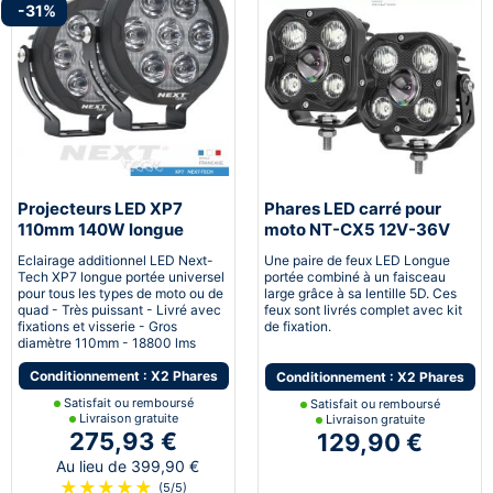
-31%
Projecteurs LED XP7
Phares LED carré pour
110mm 140W longue
moto NT-CX5 12V-36V
portée pour moto
50W haut de gamme
Eclairage additionnel LED Next-
Une paire de feux LED Longue
double faisceaux 5D
Tech XP7 longue portée universel
portée combiné à un faisceau
pour tous les types de moto ou de
large grâce à sa lentille 5D. Ces
quad - Très puissant - Livré avec
feux sont livrés complet avec kit
fixations et visserie - Gros
de fixation.
diamètre 110mm - 18800 lms
Conditionnement : X2 Phares
Conditionnement : X2 Phares
Satisfait ou remboursé
Satisfait ou remboursé
Livraison gratuite
Livraison gratuite
275,93 €
129,90 €
Au lieu de 399,90 €
★
★
★
★
★
(5/5)