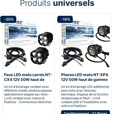
Produits
universels
-20%
-10%
Feux LED moto carrés NT-
Phares LED moto NT-XP4
CX4 12V 50W haut de
12V 50W haut de gamme
gamme noir avec câbles
noir avec câbles
Un kit d'éclairage complet avec
Un kit d'éclairage LED additionnel
différents modes stroboscopiques
pour moto avec faisceau
spécialement adapté aux moto -
électrique. Dispose de la fonction
Livré complet avec notice et
stroboscope et flash - Livré
fixations - Connecteurs étanches
complet prêt à l'installation avec
notice et fixations
Conditionnement : X2 Phares