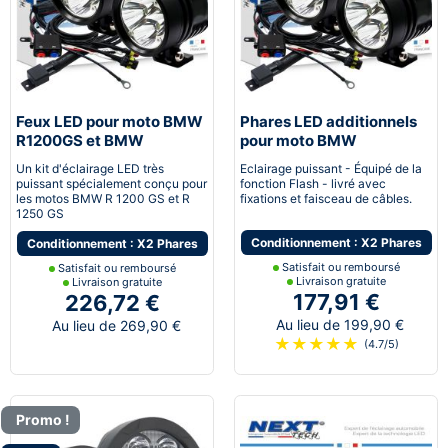
Feux LED pour moto BMW
Phares LED additionnels
R1200GS et BMW
pour moto BMW
R1250GS avec
Un kit d'éclairage LED très
Eclairage puissant - Équipé de la
stroboscope
puissant spécialement conçu pour
fonction Flash - livré avec
les motos BMW R 1200 GS et R
fixations et faisceau de câbles.
1250 GS
Conditionnement : X2 Phares
Conditionnement : X2 Phares
Satisfait ou remboursé
Satisfait ou remboursé
Livraison gratuite
Livraison gratuite
177,91 €
226,72 €
Au lieu de 199,90 €
Au lieu de 269,90 €
★
★
★
★
★
(4.7/5)
Promo !