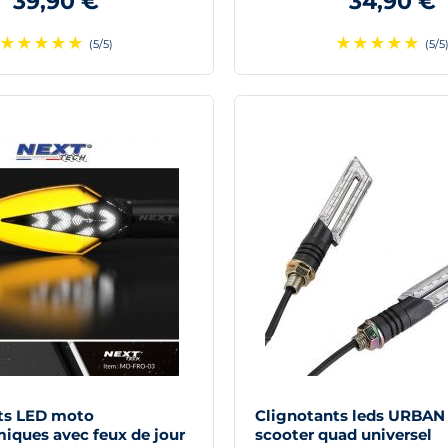
39,90 €
34,90 €
★
★
★
★
★
★
★
★
★
★
(5/5)
(5/5
ts LED moto
Clignotants leds URBA
iques avec feux de jour
scooter quad universel