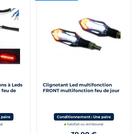
ons à Leds
Clignotant Led multifonction
 feu de
FRONT multifonction feu de jour
moto scooter quad
 paire
Conditionnement : Une paire
sé
Satisfait ou remboursé