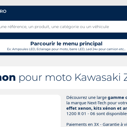
PRO
Parcourir le menu principal
Ex: Ampoules LED, Eclairage pour moto, barre LED, Led 24v pour camion etc...
non
pour moto Kawasaki Z
Découvrez une large
gamme co
la marque Next-Tech pour vot
effet xenon, kits xénon et 
1200 R 01 - 06 sont disponibles i
Paiements en 3X - Garantie à vi