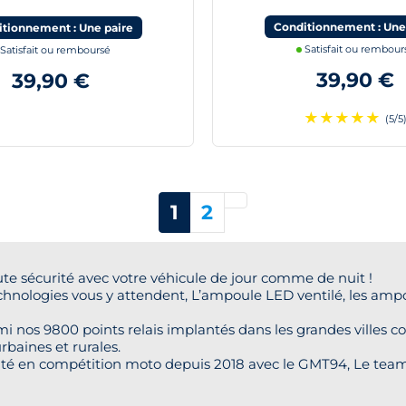
Conditionnement : Une
tionnement : Une paire
Satisfait ou rembour
Satisfait ou remboursé
39,90 €
39,90 €
★
★
★
★
★
(5/5
Suivant
1
2
te sécurité avec votre véhicule de jour comme de nuit !
chnologies vous y attendent, L’ampoule LED ventilé, les amp
i nos 9800 points relais implantés dans les grandes villes co
rbaines et rurales.
té en compétition moto depuis 2018 avec le GMT94, Le team