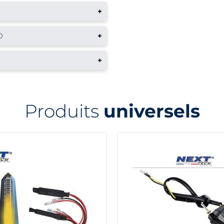
+
O
+
+
Produits
universels