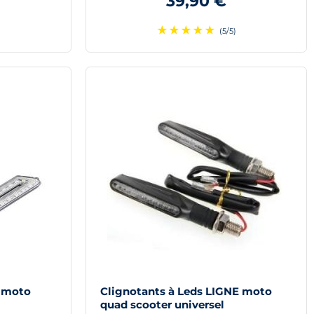
39,90 €
★
★
★
★
★
)
(5/5)
N moto
Clignotants à Leds LIGNE moto
quad scooter universel