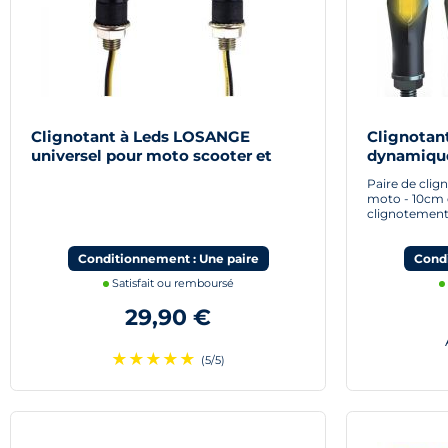
Clignotant à Leds LOSANGE
Clignotan
universel pour moto scooter et
dynamique
quad
Paire de clig
moto - 10cm d
clignotement
Conditionnement : Une paire
Condi
Satisfait ou remboursé
29,90 €
A
★
★
★
★
★
(5/5)