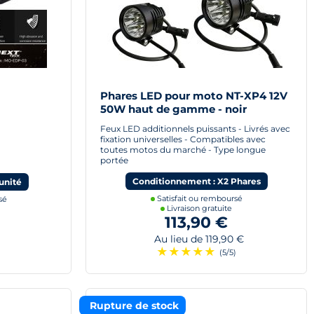
Phares LED pour moto NT-XP4 12V
50W haut de gamme - noir
Feux LED additionnels puissants - Livrés avec
fixation universelles - Compatibles avec
toutes motos du marché - Type longue
portée
Conditionnement : X2 Phares
unité
Satisfait ou remboursé
sé
Livraison gratuite
113,90 €
Au lieu de 119,90 €
★
★
★
★
★
(5/5)
Rupture de stock