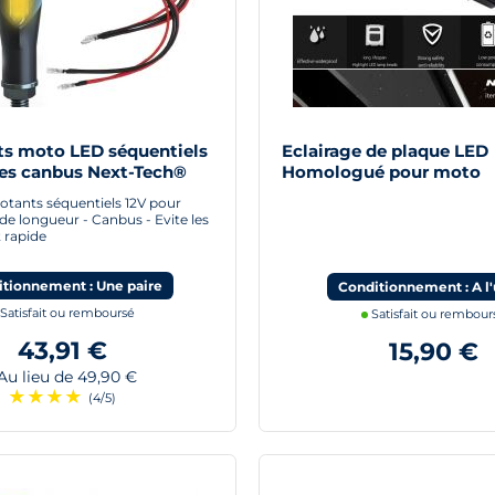
ts moto LED séquentiels
Eclairage de plaque LED
s canbus Next-Tech®
Homologué pour moto
notants séquentiels 12V pour
e longueur - Canbus - Evite les
 rapide
tionnement : Une paire
Conditionnement : A l'
Satisfait ou remboursé
Satisfait ou rembour
43,91 €
15,90 €
u lieu de 49,90 €
★
★
★
★
(4/5)