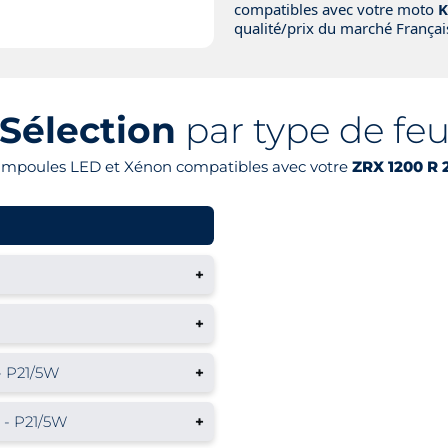
compatibles avec votre moto
K
qualité/prix du marché Français
Sélection
par type de fe
 ampoules LED et Xénon compatibles avec votre
ZRX 1200 R 
+
+
- P21/5W
+
 - P21/5W
+