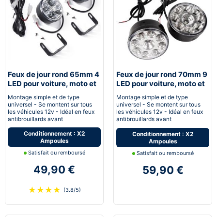
Feux de jour rond 65mm 4
Feux de jour rond 70mm 9
LED pour voiture, moto et
LED pour voiture, moto et
quad - Next-Tech®
quad - Next-Tech®
Montage simple et de type
Montage simple et de type
universel - Se montent sur tous
universel - Se montent sur tous
les véhicules 12v - Idéal en feux
les véhicules 12v - Idéal en feux
antibrouillards avant
antibrouillards avant
Conditionnement : X2
Conditionnement : X2
Ampoules
Ampoules
Satisfait ou remboursé
Satisfait ou remboursé
49,90 €
59,90 €
★
★
★
★
(3.8/5)