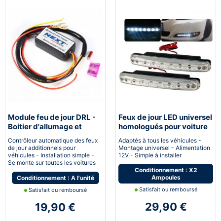
Module feu de jour DRL -
Feux de jour LED universel
Boitier d'allumage et
homologués pour voiture
extinction automatique
moto quad
Contrôleur automatique des feux
Adaptés à tous les véhicules -
pour feux de jour Led
de jour additionnels pour
Montage universel - Alimentation
véhicules - Installation simple -
12V - Simple à installer
Se monte sur toutes les voitures
Conditionnement : X2
Ampoules
Conditionnement : A l'unité
Satisfait ou remboursé
Satisfait ou remboursé
29,90 €
19,90 €