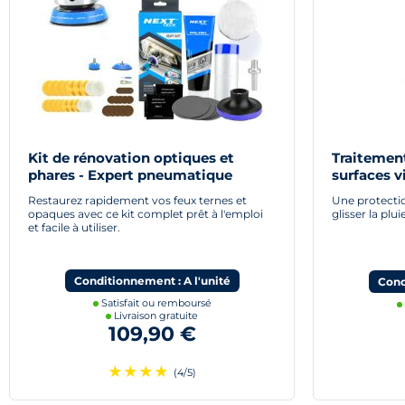
Kit de rénovation optiques et
Traitemen
phares - Expert pneumatique
surfaces v
Restaurez rapidement vos feux ternes et
Une protectio
opaques avec ce kit complet prêt à l'emploi
glisser la plu
et facile à utiliser.
Conditionnement : A l'unité
Cond
Satisfait ou remboursé
Livraison gratuite
109,90 €
★
★
★
★
(4/5)