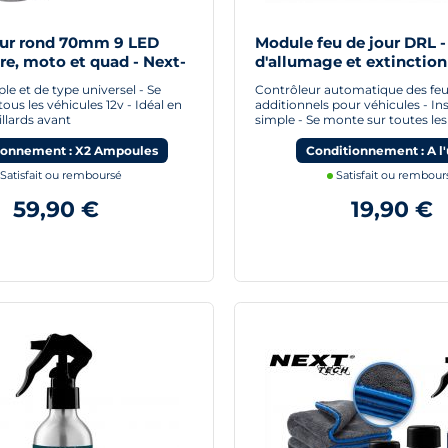
our rond 70mm 9 LED
Module feu de jour DRL -
re, moto et quad - Next-
d'allumage et extinction
automatique pour feux d
e et de type universel - Se
Contrôleur automatique des feu
ous les véhicules 12v - Idéal en
additionnels pour véhicules - Ins
illards avant
simple - Se monte sur toutes les
ionnement : X2 Ampoules
Conditionnement : A l'
Satisfait ou remboursé
Satisfait ou rembour
59,90 €
19,90 €