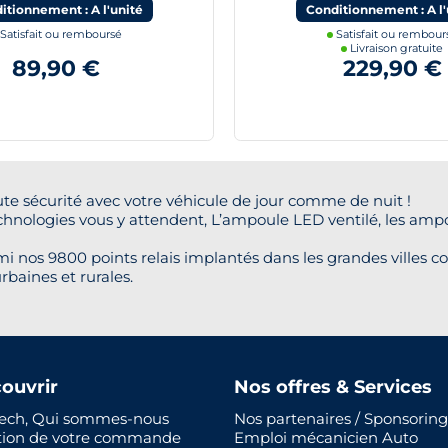
itionnement : A l'unité
Conditionnement : A l'
Satisfait ou remboursé
Satisfait ou rembour
Livraison gratuite
89,90 €
229,90 €
te sécurité avec votre véhicule de jour comme de nuit !
chnologies vous y attendent, L’ampoule LED ventilé, les amp
i nos 9800 points relais implantés dans les grandes villes co
rbaines et rurales.
ouvrir
Nos offres & Services
ech, Qui sommes-nous
Nos partenaires / Sponsoring
tion de votre commande
Emploi mécanicien Auto