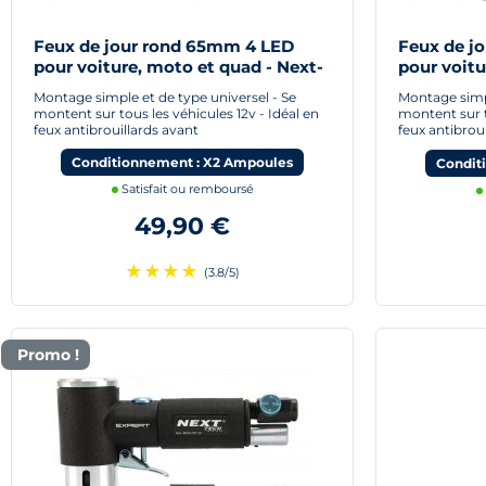
Feux de jour rond 65mm 4 LED
Feux de j
pour voiture, moto et quad - Next-
pour voitu
Tech®
Tech®
Montage simple et de type universel - Se
Montage simpl
montent sur tous les véhicules 12v - Idéal en
montent sur t
feux antibrouillards avant
feux antibrou
Conditionnement : X2 Ampoules
Condit
Satisfait ou remboursé
49,90 €
★
★
★
★
(3.8/5)
Promo !