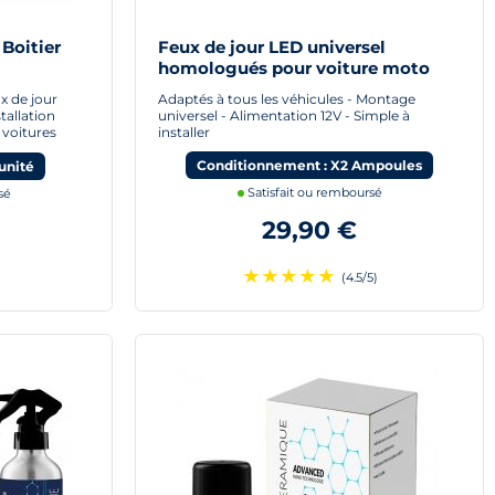
 Boitier
Feux de jour LED universel
homologués pour voiture moto
e jour Led
quad
x de jour
Adaptés à tous les véhicules - Montage
tallation
universel - Alimentation 12V - Simple à
 voitures
installer
Conditionnement : X2 Ampoules
unité
Satisfait ou remboursé
sé
29,90 €
★
★
★
★
★
(4.5/5)