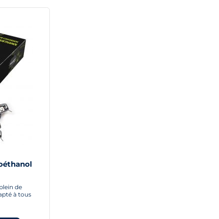
ioéthanol
plein de
apté à tous