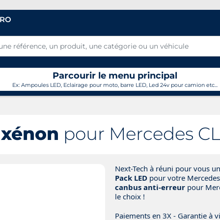
PRO
Parcourir le menu principal
Ex: Ampoules LED, Eclairage pour moto, barre LED, Led 24v pour camion etc...
 xénon
pour Mercedes CL
Next-Tech à réuni pour vous u
Pack LED
pour votre Mercede
canbus anti-erreur
pour Merce
le choix !
Paiements en 3X - Garantie à vi