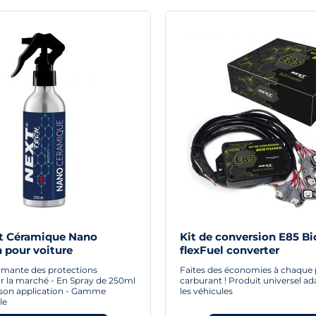
t Céramique Nano
Kit de conversion E85 B
 pour voiture
flexFuel converter
ormante des protections
Faites des économies à chaque 
r la marché - En Spray de 250ml
carburant ! Produit universel ad
r son application - Gamme
les véhicules
le