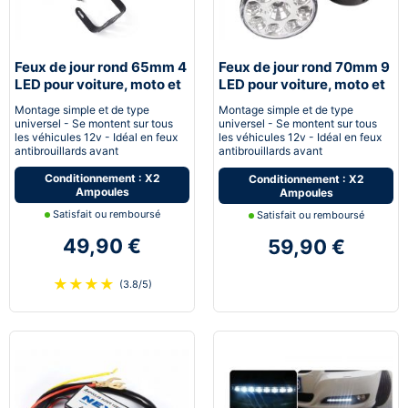
Feux de jour rond 65mm 4
Feux de jour rond 70mm 9
LED pour voiture, moto et
LED pour voiture, moto et
quad - Next-Tech®
quad - Next-Tech®
Montage simple et de type
Montage simple et de type
universel - Se montent sur tous
universel - Se montent sur tous
les véhicules 12v - Idéal en feux
les véhicules 12v - Idéal en feux
antibrouillards avant
antibrouillards avant
Conditionnement : X2
Conditionnement : X2
Ampoules
Ampoules
Satisfait ou remboursé
Satisfait ou remboursé
49,90 €
59,90 €
★
★
★
★
(3.8/5)