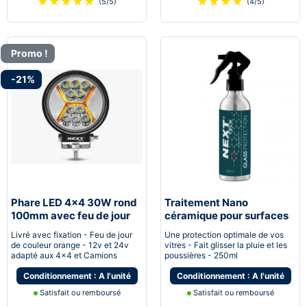
★
★
★
★
★
★
★
★
★
(5/5)
(4/5)
Promo !
-21%
Phare LED 4x4 30W rond
Traitement Nano
100mm avec feu de jour
céramique pour surfaces
DRL
vitrées
Livré avec fixation - Feu de jour
Une protection optimale de vos
de couleur orange - 12v et 24v
vitres - Fait glisser la pluie et les
adapté aux 4x4 et Camions
poussières - 250ml
Conditionnement : A l'unité
Conditionnement : A l'unité
Satisfait ou remboursé
Satisfait ou remboursé