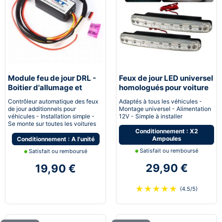
Module feu de jour DRL -
Feux de jour LED universel
Boitier d'allumage et
homologués pour voiture
extinction automatique
moto quad
Contrôleur automatique des feux
Adaptés à tous les véhicules -
pour feux de jour Led
de jour additionnels pour
Montage universel - Alimentation
véhicules - Installation simple -
12V - Simple à installer
Se monte sur toutes les voitures
Conditionnement : X2
Ampoules
Conditionnement : A l'unité
Satisfait ou remboursé
Satisfait ou remboursé
29,90 €
19,90 €
★
★
★
★
★
(4.5/5)