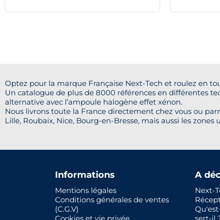
Optez pour la marque Française Next-Tech et roulez en tou
Un catalogue de plus de 8000 références en différentes te
alternative avec l’ampoule halogène effet xénon.
Nous livrons toute la France directement chez vous ou parm
Lille, Roubaix, Nice, Bourg-en-Bresse, mais aussi les zones u
Informations
A déc
Mentions légales
Next-T
Conditions générales de ventes
Récep
(C.G.V)
Qu'est
Cookies et vie privée
sert-il 