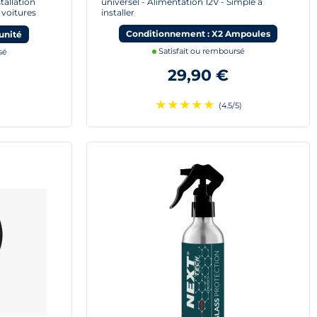
tallation
universel - Alimentation 12V - Simple à
 voitures
installer
Conditionnement : X2 Ampoules
unité
Satisfait ou remboursé
sé
29,90 €
★
★
★
★
★
(4.5/5)