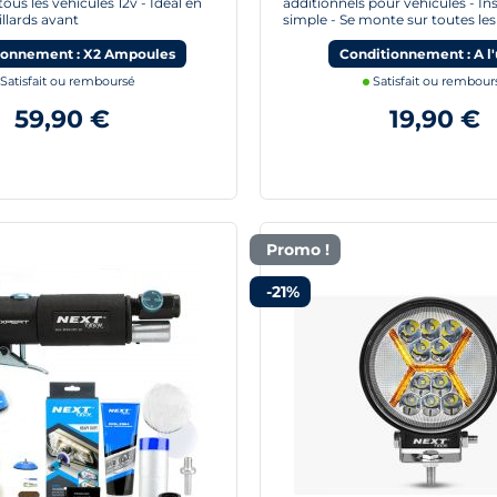
ous les véhicules 12v - Idéal en
additionnels pour véhicules - Ins
illards avant
simple - Se monte sur toutes les
ionnement : X2 Ampoules
Conditionnement : A l'
Satisfait ou remboursé
Satisfait ou rembour
59,90 €
19,90 €
Promo !
-21%