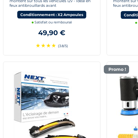
montent sur tous les véhicules 12v - Idéal en
montent sur t
feux antibrouillards avant
feux antibrou
Conditionnement : X2 Ampoules
Condit
Satisfait ou remboursé
49,90 €
★
★
★
★
(3.8/5)
Promo !