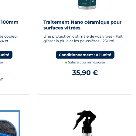
d 100mm
Traitement Nano céramique pour
surfaces vitrées
 de couleur
Une protection optimale de vos vitres - Fait
x4 et
glisser la pluie et les poussières - 250ml
unité
Conditionnement : A l'unité
sé
Satisfait ou remboursé
35,90 €
 €