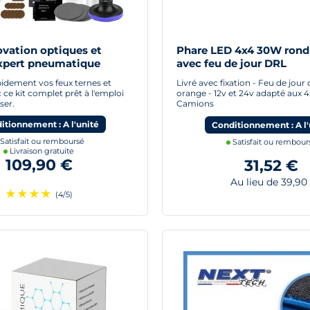
ovation optiques et
Phare LED 4x4 30W ron
Expert pneumatique
avec feu de jour DRL
idement vos feux ternes et
Livré avec fixation - Feu de jour
ce kit complet prêt à l'emploi
orange - 12v et 24v adapté aux 4
iser.
Camions
itionnement : A l'unité
Conditionnement : A l'
Satisfait ou remboursé
Satisfait ou rembour
Livraison gratuite
109,90 €
31,52 €
Au lieu de 39,90
★
★
★
★
(4/5)