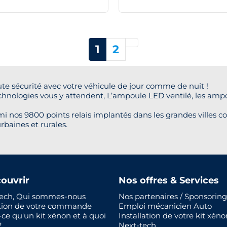
Suivant
1
2
te sécurité avec votre véhicule de jour comme de nuit !
chnologies vous y attendent, L’ampoule LED ventilé, les amp
i nos 9800 points relais implantés dans les grandes villes co
rbaines et rurales.
ouvrir
Nos offres & Services
ech, Qui sommes-nous
Nos partenaires / Sponsoring
tion de votre commande
Emploi mécanicien Auto
-ce qu'un kit xénon et à quoi
Installation de votre kit xéno
?
Next-tech