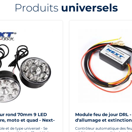
Produits
universels
our rond 70mm 9 LED
Module feu de jour DRL -
re, moto et quad - Next-
d'allumage et extinction
automatique pour feux d
e et de type universel - Se
Contrôleur automatique des feu