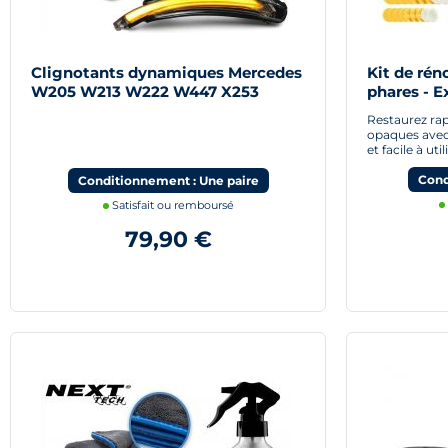
Clignotants dynamiques Mercedes
Kit de rén
W205 W213 W222 W447 X253
phares - 
rétroviseurs LED défilants
Restaurez rap
opaques avec 
et facile à util
Cond
Conditionnement : Une paire
Satisfait ou remboursé
79,90 €