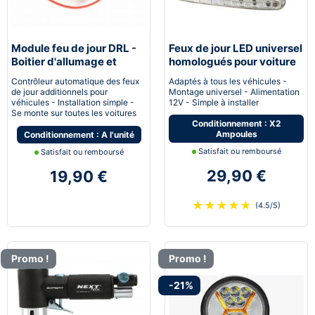
Module feu de jour DRL -
Feux de jour LED universel
Boitier d'allumage et
homologués pour voiture
extinction automatique
moto quad
Contrôleur automatique des feux
Adaptés à tous les véhicules -
pour feux de jour Led
de jour additionnels pour
Montage universel - Alimentation
véhicules - Installation simple -
12V - Simple à installer
Se monte sur toutes les voitures
Conditionnement : X2
Ampoules
Conditionnement : A l'unité
Satisfait ou remboursé
Satisfait ou remboursé
29,90 €
19,90 €
★
★
★
★
★
(4.5/5)
Promo !
Promo !
-21%