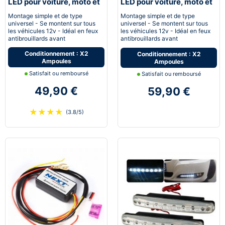
LED pour voiture, moto et
LED pour voiture, moto et
quad - Next-Tech®
quad - Next-Tech®
Montage simple et de type
Montage simple et de type
universel - Se montent sur tous
universel - Se montent sur tous
les véhicules 12v - Idéal en feux
les véhicules 12v - Idéal en feux
antibrouillards avant
antibrouillards avant
Conditionnement : X2
Conditionnement : X2
Ampoules
Ampoules
Satisfait ou remboursé
Satisfait ou remboursé
49,90 €
59,90 €
★
★
★
★
(3.8/5)