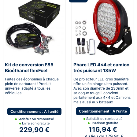
Kit de conversion E85
Phare LED 4x4 et camion
Bioéthanol flexFuel
très puissant 185W
converter
230mm 12v - 24v avec
Faites des économies à chaque
Ce projecteur LED gros diamètre
cerclage rouge
plein de carburant ! Produit
offre un éclairage ultra puissant.
universel adapté à tous les
Avec son diamètre de 230mm et
véhicules
sa coque rouge il convient
parfaitement aux 4x4 et Camions
mais aussi aux bateaux
Conditionnement : A l'unité
Conditionnement : A l'unité
Satisfait ou remboursé
Satisfait ou remboursé
Livraison gratuite
Livraison gratuite
116,94 €
229,90 €
Au lieu de 179,90 €