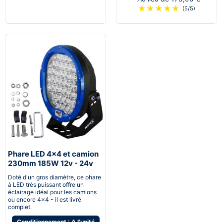
★
★
★
★
★
(5/5)
Phare LED 4x4 et camion
230mm 185W 12v - 24v
avec cerclage bleu
Doté d'un gros diamètre, ce phare
à LED très puissant offre un
éclairage idéal pour les camions
ou encore 4x4 - il est livré
complet.
Conditionnement : A l'unité