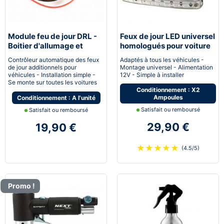
Module feu de jour DRL -
Feux de jour LED universel
Boitier d'allumage et
homologués pour voiture
extinction automatique
moto quad
Contrôleur automatique des feux
Adaptés à tous les véhicules -
pour feux de jour Led
de jour additionnels pour
Montage universel - Alimentation
véhicules - Installation simple -
12V - Simple à installer
Se monte sur toutes les voitures
Conditionnement : X2
Ampoules
Conditionnement : A l'unité
Satisfait ou remboursé
Satisfait ou remboursé
29,90 €
19,90 €
★
★
★
★
★
(4.5/5)
Promo !