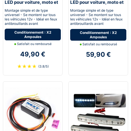
LED pour voiture, moto et
LED pour voiture, moto et
quad - Next-Tech®
quad - Next-Tech®
Montage simple et de type
Montage simple et de type
universel - Se montent sur tous
universel - Se montent sur tous
les véhicules 12v - Idéal en feux
les véhicules 12v - Idéal en feux
antibrouillards avant
antibrouillards avant
Conditionnement : X2
Conditionnement : X2
Ampoules
Ampoules
Satisfait ou remboursé
Satisfait ou remboursé
49,90 €
59,90 €
★
★
★
★
(3.8/5)