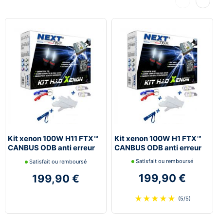
Précédent
Suiva
Kit xenon 100W H11 FTX™
Kit xenon 100W H1 FTX™
CANBUS ODB anti erreur
CANBUS ODB anti erreur
Next-Tech®
Next-Tech®
Satisfait ou remboursé
Satisfait ou remboursé
199,90 €
199,90 €
★
★
★
★
★
(5/5)