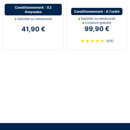
vendues par paire
dernière génération Next-
Tech®
Conditionnement : X2
Conditionnement : A l'unité
Ampoules
Satisfait ou remboursé
Satisfait ou remboursé
Livraison gratuite
99,90 €
41,90 €
★
★
★
★
★
(5/5)