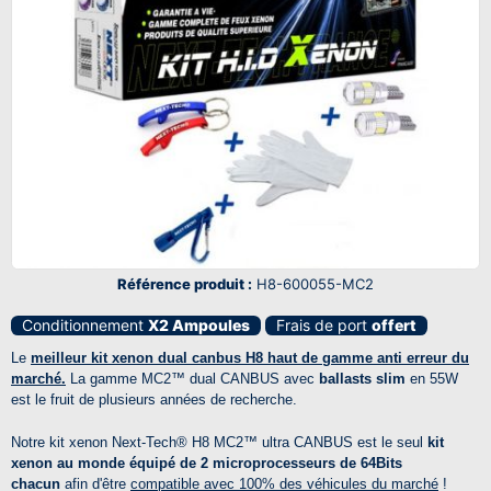
Référence produit :
H8-600055-MC2
Conditionnement
X2 Ampoules
Frais de port
offert
Le
meilleur
kit xenon dual canbus H8 haut de gamme anti erreur du
marché.
La gamme
MC2™
dual CANBUS avec
ballasts slim
en 55W
est le fruit de plusieurs années de recherche.
Notre kit xenon
Next-Tech®
H8
MC2™
ultra CANBUS est le seul
kit
xenon au monde équipé de 2 microprocesseurs de 64Bits
chacun
afin d'être
compatible avec 100% des véhicules du marché
!