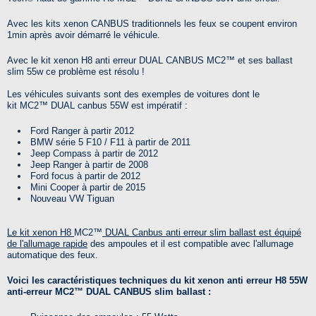
Avec les kits xenon CANBUS traditionnels les feux se coupent environ
1min après avoir démarré le véhicule.
Avec le kit xenon H8 anti erreur DUAL CANBUS
MC2™
et ses ballast
slim 55w ce problème est résolu !
Les véhicules suivants sont des exemples de voitures dont le
kit
MC2™
DUAL canbus 55W est impératif :
Ford Ranger à partir 2012
BMW série 5 F10 / F11 à partir de 2011
Jeep Compass à partir de 2012
Jeep Ranger à partir de 2008
Ford focus à partir de 2012
Mini Cooper à partir de 2015
Nouveau VW Tiguan
Le kit xenon H8
MC2™
DUAL Canbus anti erreur slim ballast est équipé
de l'allumage rapide
des ampoules et il est compatible avec l'allumage
automatique des feux.
Voici les caractéristiques techniques du kit xenon anti erreur H8 55W
anti-erreur MC2™ DUAL CANBUS slim ballast :