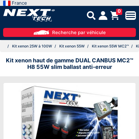
France
0
Recherche par véhicule
Kit xenon 25W à 100W
Kit xenon 55W
Kit xenon 55W MC2™
Ki
Kit xenon haut de gamme DUAL CANBUS MC2™
H8 55W slim ballast anti-erreur