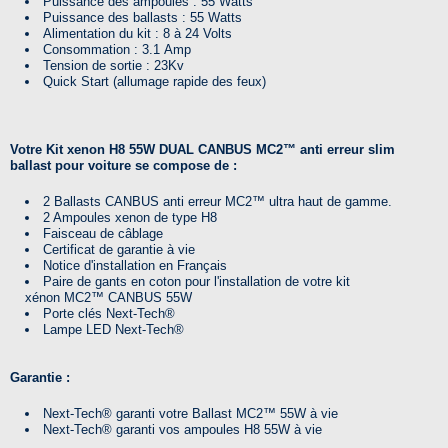
Puissance des ampoules : 55 Watts
Puissance des ballasts : 55 Watts
Alimentation du kit : 8 à 24 Volts
Consommation : 3.1 Amp
Tension de sortie : 23Kv
Quick Start (allumage rapide des feux)
Votre
Kit xenon H8 55W DUAL CANBUS
MC2™
anti erreur slim
ballast pour voiture
se compose de :
2 Ballasts CANBUS anti erreur
MC2™
ultra haut de gamme.
2 Ampoules xenon de type H8
Faisceau de câblage
Certificat de garantie à vie
Notice d'installation en Français
Paire de gants en coton pour l'installation de votre kit
xénon
MC2™
CANBUS 55W
Porte clés
Next-Tech®
Lampe LED
Next-Tech®
Garantie :
Next-Tech® garanti votre
Ballast
MC2™ 55W
à vie
Next-Tech® garanti vos a
mpoules H8 55W à vie