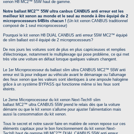
xenon H8
MC2™
55W haut de gamme.
Notre ballast MC2™ 55W ultra canbus CANBUS anti erreur est les
meilleur kit xenon au monde et le seul au monde à être équipé de 2
microprocesseurs 64Bits chacun !
(Un kit xenon CANBUS traditionnel
composé de 1 seul microprocesseur)
Pourquoi le kit xenon H8 DUAL CANBUS anti erreur 55W
MC2™
équipé
de slim ballast est-il équipé de 2 microprocesseurs?
De nos jours les voitures sont de plus en plus capricieuses et remplies
d'électronique, notamment le multiplexage qui pose problème, ce qui met
très vite une voiture en défaut lorsque quelques valeurs changent.
Le 1er Microprocesseur du ballast slim ultra CANBUS
MC2™
55W anti
erreur est là pour indiquer au véhicule avant le démarrage ou l'allumage
des feux xenon que les valeurs sont identiques à une ampoule halogène
grâce à un système BYPASS qui fonctionne même si les feux sont
éteints.
Le 2eme Microprocesseur du kit xenon
Next-Tech®
slim
ballast
MC2™
ultra CANBUS 55W prend le relais dès que la voiture
démarre ou que le kit xenon s'allume pour ajuster l'alimentation mais
aussi la consommation du kit xenon.
Tous le secret et notre savoir faire en matière de xenon repose sur ces
éléments capitaux pour le bon fonctionnement du kit xenon
Next-
Tech®
haut de gamme H8
MC2™
DUAL CANBUS 55W anti erreur.