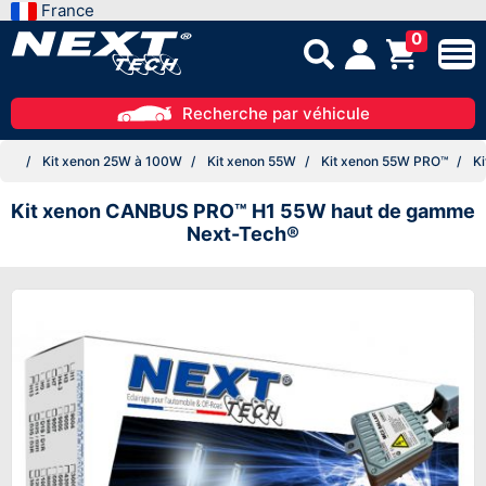
France
0
Recherche par véhicule
Kit xenon 25W à 100W
Kit xenon 55W
Kit xenon 55W PRO™
Ki
Kit xenon CANBUS PRO™ H1 55W haut de gamme
Next-Tech®