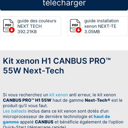
télécharger
guide des couleurs
guide installation
NEXT TECH
xenon NEXT-TE
392.21KB
3.05MB
Kit xenon H1 CANBUS PRO™
55W Next-Tech
Si vous recherchez un
kit xenon
anti erreur, le kit xenon
CANBUS PRO™ H1 55W
haut de gamme
Next-Tech®
est le
produit qu'il vous faut.
Les ballasts
inclus dans ce kit xenon sont dotés d'un
microprocesseur de dernière technologie et
haut de
gamme
appelé
CANBUS
et bénéficie également de l'option
Quick-Start (démarrage rapide)