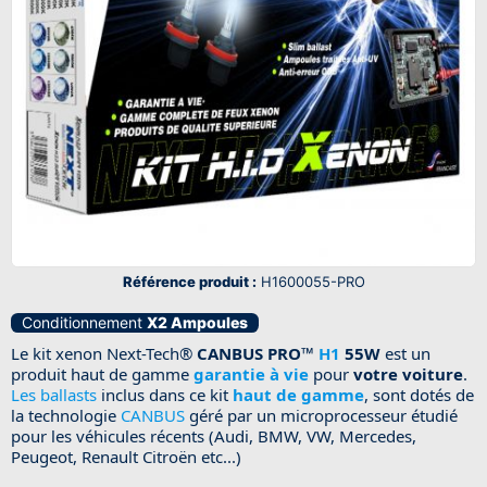
Référence produit :
H1600055-PRO
Conditionnement
X2 Ampoules
Le kit xenon Next-Tech®
CANBUS PRO
™
H1
55W
est un
produit haut de gamme
garantie à vie
pour
votre voiture
.
Les ballasts
inclus dans ce kit
haut de gamme
, sont dotés de
la technologie
CANBUS
géré par un microprocesseur étudié
pour les véhicules récents (Audi, BMW, VW, Mercedes,
Peugeot, Renault Citroën etc...)