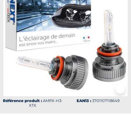
Référence produit :
AMPX-H3-
EAN13 :
3701107118649
XTX