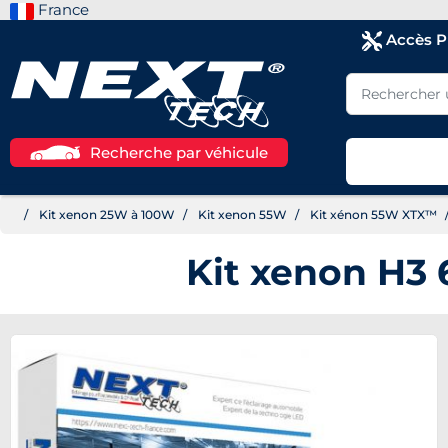
France
Accès 
Recherche par véhicule
Kit xenon 25W à 100W
Kit xenon 55W
Kit xénon 55W XTX™
Kit xenon H3 