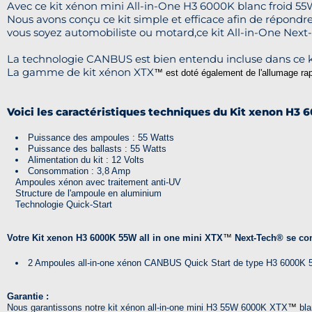
Avec ce kit xénon mini All-in-One H3 6000K blanc froid 5
Nous avons conçu ce kit simple et efficace afin de répondre
vous soyez automobiliste ou motard,ce kit All-in-One Next-T
La technologie CANBUS est bien entendu incluse dans ce 
La gamme de kit xénon XTX
™ est doté également de l'allumage rap
Voici les caractéristiques techniques du Kit xenon H3 
Puissance des ampoules : 55 Watts
Puissance des ballasts : 55 Watts
Alimentation du kit : 12 Volts
Consommation : 3,8 Amp
Ampoules xénon avec traitement anti-UV
Structure de l'ampoule en aluminium
Technologie Quick-Start
Votre
Kit xenon H3 6000K 55W all in one mini XTX
™
Next-Tech®
se co
2 Ampoules all-in-one xénon CANBUS Quick Start de type H3 6000K
Garantie :
Nous garantissons notre kit xénon all-in-one mini H3 55W 6000K XTX
™
blan