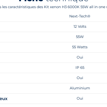
 les caractéristiques des Kit xenon H3 6000K 55W all in on
Next-Tech®
12 Volts
55W
55 Watts
Oui
IP 65
Oui
Aluminium
feux
Oui