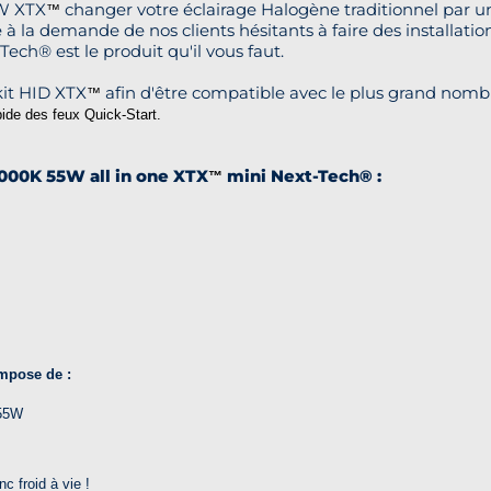
5W XTX
changer votre éclairage Halogène traditionnel par un 
™
 à la demande de nos clients hésitants à faire des installati
ech® est le produit qu'il vous faut.
kit HID XTX
afin d'être compatible avec le plus grand nomb
™
ide des feux Quick-Start.
6000K 55W all in one XTX
mini Next-Tech® :
™
mpose de :
 55W
c froid à vie !