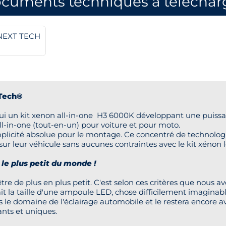
cuments techniques à téléchar
 NEXT TECH
Tech®
 un kit xenon all-in-one H3 6000K développant une puissanc
all-in-one (tout-en-un) pour voiture et pour moto.
plicité absolue pour le montage. Ce concentré de technologie
ur leur véhicule sans aucunes contraintes avec le kit xénon 
le plus petit du monde !
t être de plus en plus petit. C'est selon ces critères que nou
ait la taille d'une ampoule LED, chose difficilement imaginabl
le domaine de l'éclairage automobile et le restera encore a
ants et uniques.