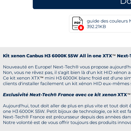
Do
guide des couleurs
392.21KB
Kit xenon Canbus H3 6000K 55W All in one XTX
Next-
™
Nouveauté en Europe! Next-Tech® vous propose aujourd'hui
Non, vous ne rêvez pas, il s'agit bien là d'un kit HID xénon 
Ce kit xenon XTX
mini H3 6000K blanc froid est d'une sim
™
clients d'installer facilement un kit xénon HID eux-mêmes s
Exclusivité Next-Tech® France avec ce kit xenon
XTX
™
Aujourd'hui, tout doit aller de plus en plus vite et tout doi
one H3 6000K 55W. Petit bijoux de technologie, ce kit est f
Next-Tech® France est précursseur depuis des annèes dans 
Notre volonté est de vous offrir toujours des produits innov