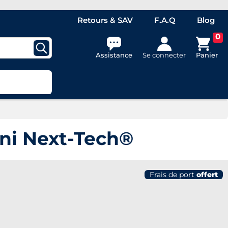
Retours & SAV
F.A.Q
Blog
0
Assistance
Se connecter
Panier
ini Next-Tech®
Frais de port
offert