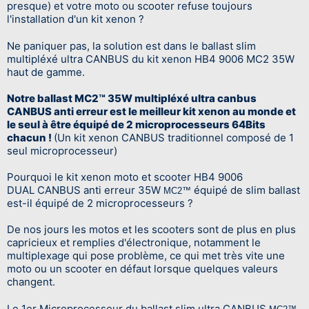
presque) et votre moto ou scooter refuse toujours
l'installation d'un kit xenon ?
Ne paniquer pas, la solution est dans le ballast slim
multipléxé ultra CANBUS du kit xenon HB4 9006 MC2 35W
haut de gamme.
Notre ballast MC2™ 35W multipléxé ultra canbus
CANBUS anti erreur est le meilleur kit xenon au monde et
le seul à être équipé de 2 microprocesseurs 64Bits
chacun !
(Un kit xenon CANBUS traditionnel composé de 1
seul microprocesseur)
Pourquoi le kit xenon moto et scooter HB4 9006
DUAL CANBUS anti erreur 35W
équipé de slim ballast
MC2™
est-il équipé de 2 microprocesseurs ?
De nos jours les motos et les scooters sont de plus en plus
capricieux et remplies d'électronique, notamment le
multiplexage qui pose problème, ce qui met très vite une
moto ou un scooter en défaut lorsque quelques valeurs
changent.
Le 1er Microprocesseur du ballast slim ultra CANBUS