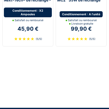
Next-Tech® de rechange -
MC2™ 35W de rechange
vendues par paire
dernière génération Next-
Tech®
Conditionnement : X2
Ampoules
Conditionnement : A l'unité
Satisfait ou remboursé
Satisfait ou remboursé
Livraison gratuite
45,90 €
99,90 €
★
★
★
★
★
★
★
★
★
★
(5/5)
(5/5)