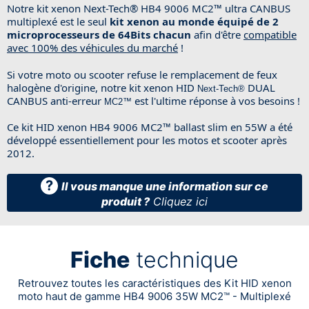
Notre kit xenon
Next-Tech®
HB4 9006
MC2™
ultra CANBUS
multiplexé est le seul
kit xenon au monde équipé de 2
microprocesseurs de 64Bits chacun
afin d'être
compatible
avec 100% des véhicules du marché
!
Si votre moto ou scooter refuse le remplacement de feux
halogène d'origine, notre kit xenon HID
DUAL
Next-Tech®
CANBUS anti-erreur
est l'ultime réponse à vos besoins !
MC2™
Ce kit HID xenon HB4 9006
MC2™
ballast slim en 55W a été
développé essentiellement pour les motos et scooter après
2012.
?
Il vous manque une information sur ce
produit ?
Cliquez ici
Fiche
technique
Retrouvez toutes les caractéristiques des Kit HID xenon
moto haut de gamme HB4 9006 35W MC2™ - Multiplexé