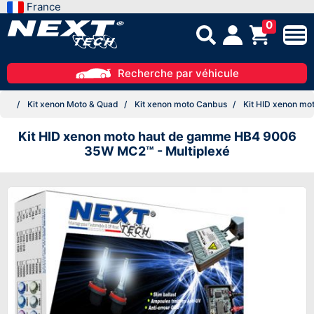
France
0
Recherche par véhicule
Kit xenon Moto & Quad
Kit xenon moto Canbus
Kit HID xenon mo
Kit HID xenon moto haut de gamme HB4 9006
35W MC2™ - Multiplexé