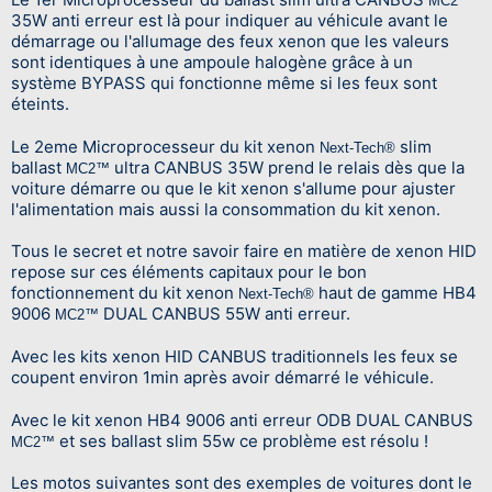
MC2™
35W anti erreur est là pour indiquer au véhicule avant le
démarrage ou l'allumage des feux xenon que les valeurs
sont identiques à une ampoule halogène grâce à un
système BYPASS qui fonctionne même si les feux sont
éteints.
Le 2eme Microprocesseur du kit xenon
slim
Next-Tech®
ballast
ultra CANBUS 35W prend le relais dès que la
MC2™
voiture démarre ou que le kit xenon s'allume pour ajuster
l'alimentation mais aussi la consommation du kit xenon.
Tous le secret et notre savoir faire en matière de xenon HID
repose sur ces éléments capitaux pour le bon
fonctionnement du kit xenon
haut de gamme HB4
Next-Tech®
9006
DUAL CANBUS 55W anti erreur.
MC2™
Avec les kits xenon HID CANBUS traditionnels les feux se
coupent environ 1min après avoir démarré le véhicule.
Avec le kit xenon HB4 9006 anti erreur ODB DUAL CANBUS
et ses ballast slim 55w ce problème est résolu !
MC2™
Les motos suivantes sont des exemples de voitures dont le