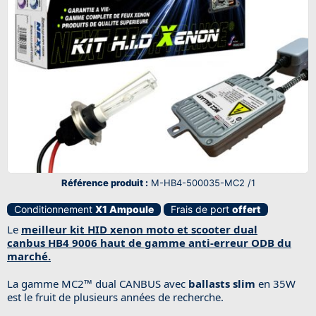
Référence produit :
M-HB4-500035-MC2 /1
Conditionnement
X1 Ampoule
Frais de port
offert
Le
meilleur
kit HID xenon moto et scooter dual
canbus HB4 9006 haut de gamme anti-erreur ODB du
marché.
La gamme
MC2™
dual CANBUS avec
ballasts slim
en 35W
est le fruit de plusieurs années de recherche.