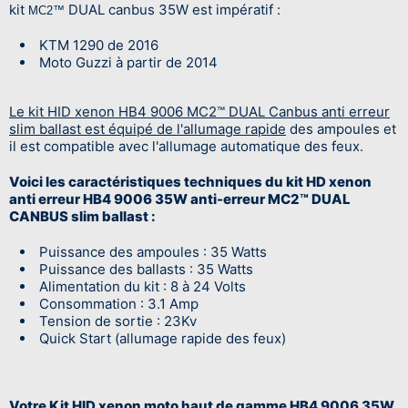
kit
DUAL canbus 35W est impératif :
MC2™
KTM 1290 de 2016
Moto Guzzi à partir de 2014
Le kit HID xenon HB4 9006 MC2™ DUAL Canbus anti erreur
slim ballast est équipé de l'allumage rapide
des ampoules et
il est compatible avec l'allumage automatique des feux.
Voici les caractéristiques techniques du kit HD xenon
anti erreur HB4 9006 35W anti-erreur MC2™ DUAL
CANBUS slim ballast :
Puissance des ampoules : 35 Watts
Puissance des ballasts : 35 Watts
Alimentation du kit : 8 à 24 Volts
Consommation : 3.1 Amp
Tension de sortie : 23Kv
Quick Start (allumage rapide des feux)
Votre Kit HID xenon moto haut de gamme HB4 9006 35W