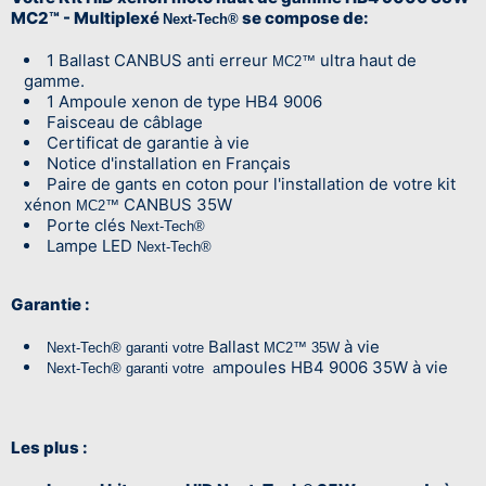
MC2™ - Multiplexé
se compose de:
Next-Tech®
1 Ballast CANBUS anti erreur
ultra haut de
MC2™
gamme.
1 Ampoule xenon de type HB4 9006
Faisceau de câblage
Certificat de garantie à vie
Notice d'installation en Français
Paire de gants en coton pour l'installation de votre kit
xénon
CANBUS 35W
MC2™
Porte clés
Next-Tech®
Lampe LED
Next-Tech®
Garantie :
Ballast
à vie
Next-Tech® garanti votre
MC2™ 35W
mpoules HB4 9006 35W à vie
Next-Tech® garanti votre a
Les plus :