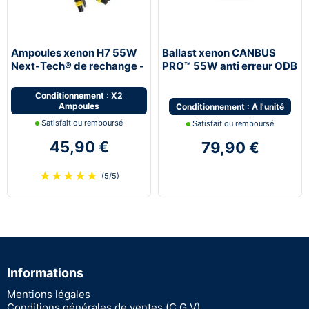
Ampoules xenon H7 55W
Ballast xenon CANBUS
Next-Tech® de rechange -
PRO™ 55W anti erreur ODB
vendues par paire
de rechange Next-Tech®
Conditionnement : X2
Ampoules
Conditionnement : A l'unité
Satisfait ou remboursé
Satisfait ou remboursé
45,90 €
79,90 €
★
★
★
★
★
(5/5)
Informations
Mentions légales
Conditions générales de ventes (C.G.V)