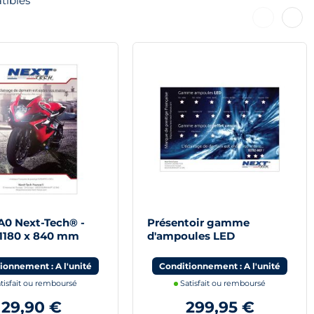
tibles
Précédent
Suiva
A0 Next-Tech® -
Présentoir gamme
 1180 x 840 mm
d'ampoules LED
automobile 840 x 590mm
- Next-Tech® France
ionnement : A l'unité
Conditionnement : A l'unité
tisfait ou remboursé
Satisfait ou remboursé
29,90 €
299,95 €