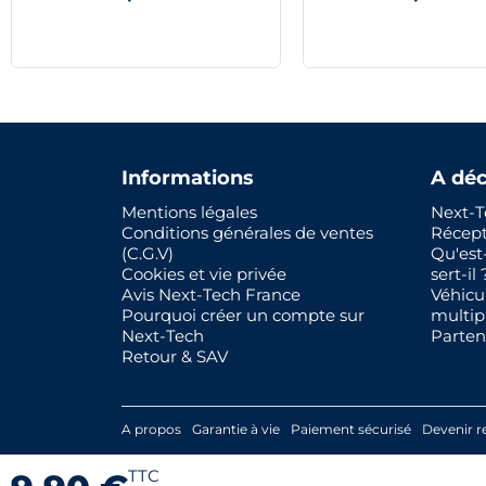
Informations
A déc
Mentions légales
Next-T
Conditions générales de ventes
Récep
(C.G.V)
Qu'est
Cookies et vie privée
sert-il 
Avis Next-Tech France
Véhicu
Pourquoi créer un compte sur
multip
Next-Tech
Parten
Retour & SAV
A propos
Garantie à vie
Paiement sécurisé
Devenir r
TTC