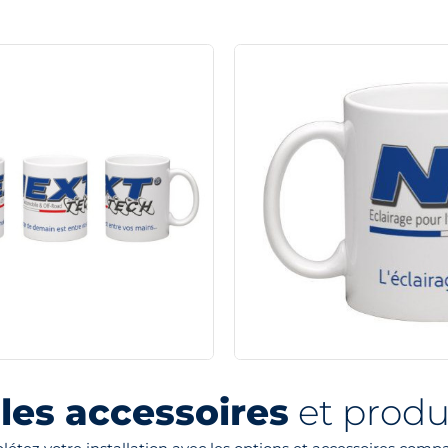
les accessoires
et produi