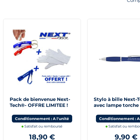
Compl
Pack de bienvenue Next-
Stylo à bille Next-
Tech®- OFFRE LIMITEE !
avec lampe torche
Conditionnement : A l'unité
Conditionnement : A 
Satisfait ou remboursé
Satisfait ou rembo
18,90 €
9,90 €