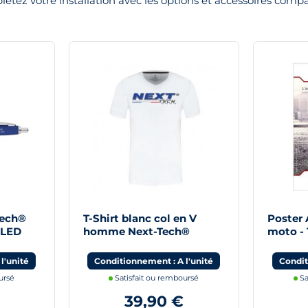
étez votre installation avec les options et accessoires compa
Tech®
T-Shirt blanc col en V
Poster 
 LED
homme Next-Tech®
moto -
France
l'unité
Conditionnement : A l'unité
Condit
ursé
Satisfait ou remboursé
Sa
39,90 €