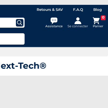
Retours & SAV
F.A.Q
Blog
0
Assistance
Se connecter
Panier
Next-Tech®