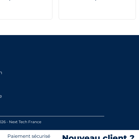
n
e
026 - Next Tech France
Paiement sécurisé
Nouveau client ?