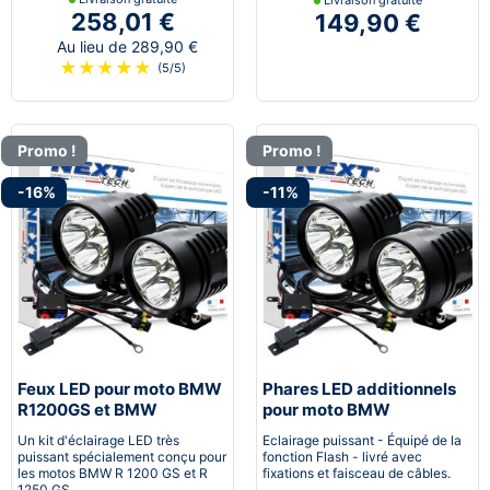
258,01 €
149,90 €
Au lieu de 289,90 €
★
★
★
★
★
(5/5)
Promo !
Promo !
-16%
-11%
Feux LED pour moto BMW
Phares LED additionnels
R1200GS et BMW
pour moto BMW
R1250GS avec
Un kit d'éclairage LED très
Eclairage puissant - Équipé de la
stroboscope
puissant spécialement conçu pour
fonction Flash - livré avec
les motos BMW R 1200 GS et R
fixations et faisceau de câbles.
1250 GS