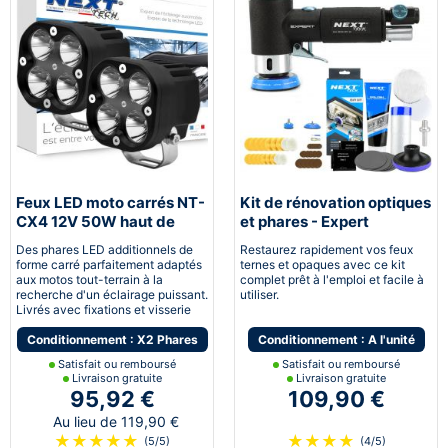
Feux LED moto carrés NT-
Kit de rénovation optiques
CX4 12V 50W haut de
et phares - Expert
gamme noir
pneumatique
Des phares LED additionnels de
Restaurez rapidement vos feux
forme carré parfaitement adaptés
ternes et opaques avec ce kit
aux motos tout-terrain à la
complet prêt à l'emploi et facile à
recherche d'un éclairage puissant.
utiliser.
Livrés avec fixations et visserie
Conditionnement : X2 Phares
Conditionnement : A l'unité
Satisfait ou remboursé
Satisfait ou remboursé
Livraison gratuite
Livraison gratuite
95,92 €
109,90 €
Au lieu de 119,90 €
★
★
★
★
★
★
★
★
★
(5/5)
(4/5)