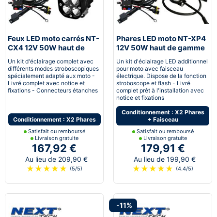
Feux LED moto carrés NT-
Phares LED moto NT-XP4
CX4 12V 50W haut de
12V 50W haut de gamme
gamme noir avec câbles
noir avec câbles
Un kit d'éclairage complet avec
Un kit d'éclairage LED additionnel
différents modes stroboscopiques
pour moto avec faisceau
spécialement adapté aux moto -
électrique. Dispose de la fonction
Livré complet avec notice et
stroboscope et flash - Livré
fixations - Connecteurs étanches
complet prêt à l'installation avec
notice et fixations
Conditionnement : X2 Phares
Conditionnement : X2 Phares
+ Faisceau
Satisfait ou remboursé
Satisfait ou remboursé
Livraison gratuite
Livraison gratuite
167,92 €
179,91 €
Au lieu de 209,90 €
Au lieu de 199,90 €
★
★
★
★
★
★
★
★
★
★
(5/5)
(4.4/5)
-11%