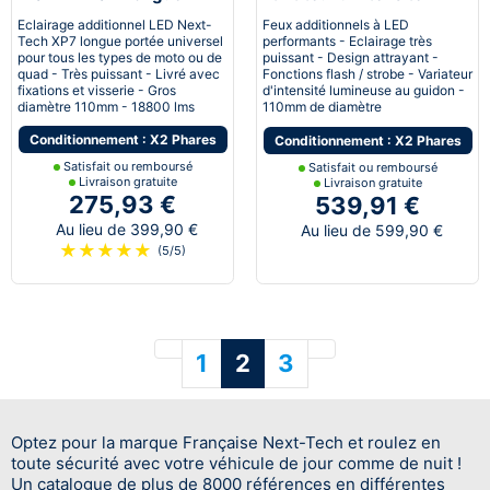
portée pour moto
longue portée LED XP7
Eclairage additionnel LED Next-
Feux additionnels à LED
pour moto
Tech XP7 longue portée universel
performants - Eclairage très
pour tous les types de moto ou de
puissant - Design attrayant -
quad - Très puissant - Livré avec
Fonctions flash / strobe - Variateur
fixations et visserie - Gros
d'intensité lumineuse au guidon -
diamètre 110mm - 18800 lms
110mm de diamètre
Conditionnement : X2 Phares
Conditionnement : X2 Phares
Satisfait ou remboursé
Satisfait ou remboursé
Livraison gratuite
Livraison gratuite
275,93 €
539,91 €
Au lieu de 399,90 €
Au lieu de 599,90 €
★
★
★
★
★
(5/5)
Précédent
Suivant
1
2
3
Optez pour la marque Française Next-Tech et roulez en
toute sécurité avec votre véhicule de jour comme de nuit !
Un catalogue de plus de 8000 références en différentes