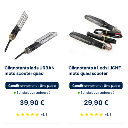
Clignotants leds URBAN
Clignotants à Leds LIGNE
moto scooter quad
moto quad scooter
universel
universel
Conditionnement : Une paire
Conditionnement : Une paire
Satisfait ou remboursé
Satisfait ou remboursé
39,90 €
29,90 €
★
★
★
★
★
★
★
★
★
★
(5/5)
(5/5)