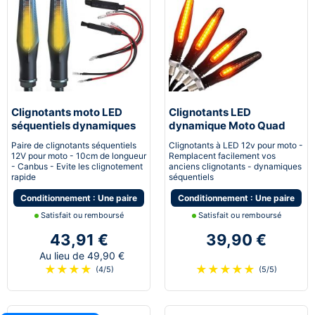
Clignotants moto LED
Clignotants LED
séquentiels dynamiques
dynamique Moto Quad
canbus Next-Tech®
Scooter Next-Tech®
Paire de clignotants séquentiels
Clignotants à LED 12v pour moto -
12V pour moto - 10cm de longueur
Remplacent facilement vos
- Canbus - Evite les clignotement
anciens clignotants - dynamiques
rapide
séquentiels
Conditionnement : Une paire
Conditionnement : Une paire
Satisfait ou remboursé
Satisfait ou remboursé
43,91 €
39,90 €
Au lieu de 49,90 €
★
★
★
★
★
★
★
★
★
(4/5)
(5/5)