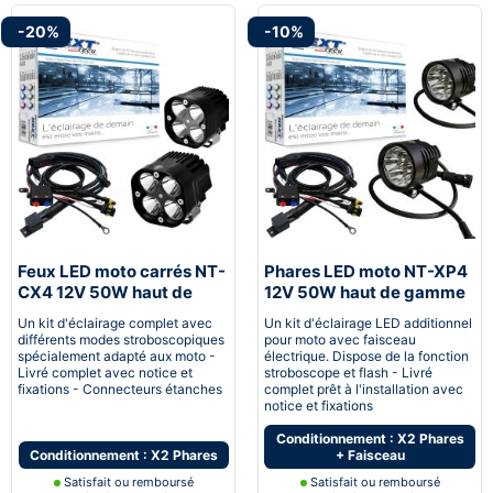
-20%
-10%
Feux LED moto carrés NT-
Phares LED moto NT-XP4
CX4 12V 50W haut de
12V 50W haut de gamme
gamme noir avec câbles
noir avec câbles
Un kit d'éclairage complet avec
Un kit d'éclairage LED additionnel
différents modes stroboscopiques
pour moto avec faisceau
spécialement adapté aux moto -
électrique. Dispose de la fonction
Livré complet avec notice et
stroboscope et flash - Livré
fixations - Connecteurs étanches
complet prêt à l'installation avec
notice et fixations
Conditionnement : X2 Phares
Conditionnement : X2 Phares
+ Faisceau
Satisfait ou remboursé
Satisfait ou remboursé