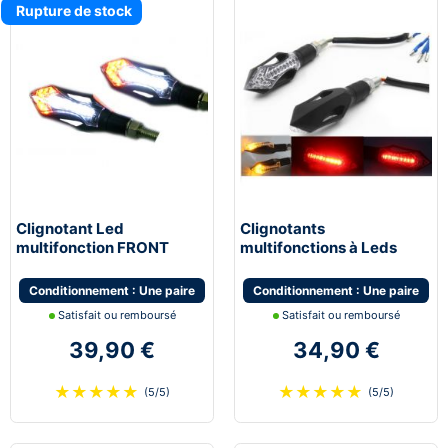
Rupture de stock
Clignotant Led
Clignotants
multifonction FRONT
multifonctions à Leds
multifonction feu de jour
STOP avec feu de stop et
moto scooter quad
feu de position
Conditionnement : Une paire
Conditionnement : Une paire
Satisfait ou remboursé
Satisfait ou remboursé
39,90 €
34,90 €
★
★
★
★
★
★
★
★
★
★
(5/5)
(5/5)