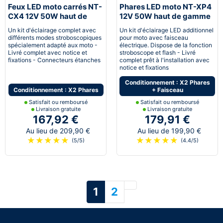
Feux LED moto carrés NT-
Phares LED moto NT-XP4
CX4 12V 50W haut de
12V 50W haut de gamme
gamme noir avec câbles
noir avec câbles
Un kit d'éclairage complet avec
Un kit d'éclairage LED additionnel
différents modes stroboscopiques
pour moto avec faisceau
spécialement adapté aux moto -
électrique. Dispose de la fonction
Livré complet avec notice et
stroboscope et flash - Livré
fixations - Connecteurs étanches
complet prêt à l'installation avec
notice et fixations
Conditionnement : X2 Phares
Conditionnement : X2 Phares
+ Faisceau
Satisfait ou remboursé
Satisfait ou remboursé
Livraison gratuite
Livraison gratuite
167,92 €
179,91 €
Au lieu de 209,90 €
Au lieu de 199,90 €
★
★
★
★
★
★
★
★
★
★
(5/5)
(4.4/5)
Suivant
1
2