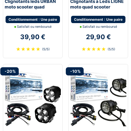
Clignotants leds URBAN
Clignotants à Leds LIGNE
moto scooter quad
moto quad scooter
universel
universel
Conditionnement : Une paire
Conditionnement : Une paire
Satisfait ou remboursé
Satisfait ou remboursé
39,90 €
29,90 €
★
★
★
★
★
★
★
★
★
★
(5/5)
(5/5)
-20%
-10%