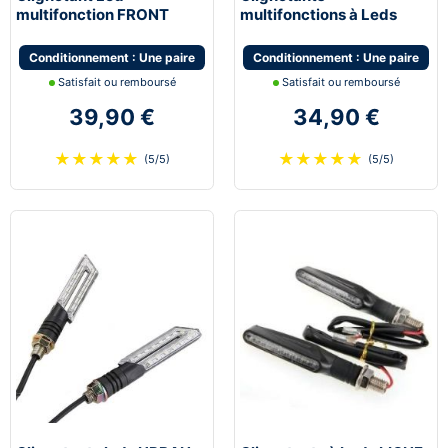
multifonction FRONT
multifonctions à Leds
multifonction feu de jour
STOP avec feu de stop et
moto scooter quad
feu de position
Conditionnement : Une paire
Conditionnement : Une paire
Satisfait ou remboursé
Satisfait ou remboursé
39,90 €
34,90 €
★
★
★
★
★
★
★
★
★
★
(5/5)
(5/5)