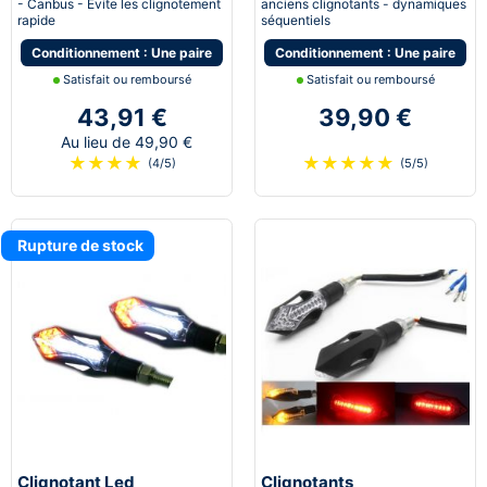
- Canbus - Evite les clignotement
anciens clignotants - dynamiques
rapide
séquentiels
Conditionnement : Une paire
Conditionnement : Une paire
Satisfait ou remboursé
Satisfait ou remboursé
43,91 €
39,90 €
Au lieu de 49,90 €
★
★
★
★
★
★
★
★
★
(4/5)
(5/5)
Rupture de stock
Clignotant Led
Clignotants