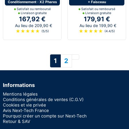
Conditionnement : X2 Phares
+ Faisceau
Satisfait ou remboursé
Satisfait ou remboursé
Livraison gratuite
Livraison gratuite
167,92 €
179,91 €
Au lieu de 209,90 €
Au lieu de 199,90 €
★
★
★
★
★
★
★
★
★
★
(5/5)
(4.4/5)
Suivant
1
2
Informations
Mentions légales
Conditions générales de ventes (C.G.V)
Cookies et vie privée
Avis Next-Tech France
Pourquoi créer un compte sur Next-Tech
Retour & SAV