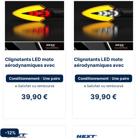
Clignotants LED moto
Clignotants LED moto
aérodynamiques avec
aérodynamiques avec
feux de stop
feux de jour blanc
Conditionnement : Une paire
Conditionnement : Une paire
Satisfait ou remboursé
Satisfait ou remboursé
39,90 €
39,90 €
-12%