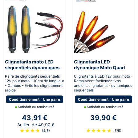
Clignotants moto LED
Clignotants LED
séquentiels dynamiques
dynamique Moto Quad
canbus Next-Tech®
Scooter Next-Tech®
Paire de clignotants séquentiels
Clignotants à LED 12v pour moto -
12V pour moto - 10cm de longueur
Remplacent facilement vos
- Canbus - Evite les clignotement
anciens clignotants - dynamiques
rapide
séquentiels
Conditionnement : Une paire
Conditionnement : Une paire
Satisfait ou remboursé
Satisfait ou remboursé
43,91 €
39,90 €
Au lieu de 49,90 €
★
★
★
★
★
★
★
★
★
(4/5)
(5/5)