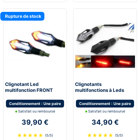
Rupture de stock
Clignotant Led
Clignotants
multifonction FRONT
multifonctions à Leds
multifonction feu de jour
STOP avec feu de stop et
moto scooter quad
feu de position
Conditionnement : Une paire
Conditionnement : Une paire
Satisfait ou remboursé
Satisfait ou remboursé
39,90 €
34,90 €
★
★
★
★
★
★
★
★
★
★
(5/5)
(5/5)