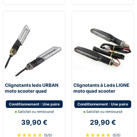
Clignotants leds URBAN
Clignotants à Leds LIGNE
moto scooter quad
moto quad scooter
universel
universel
Conditionnement : Une paire
Conditionnement : Une paire
Satisfait ou remboursé
Satisfait ou remboursé
39,90 €
29,90 €
★
★
★
★
★
★
★
★
★
★
(5/5)
(5/5)