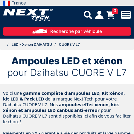
France
0
Recherche par véhicule
LED - Xenon DAIHATSU
CUORE V L7
Ampoules LED et xénon
pour Daihatsu CUORE V L7
Voici une
gamme complète d'ampoules LED, Kit xénon,
kit LED & Pack LED
de la marque Next-Tech pour votre
Daihatsu
CUORE V L7
. Nos
ampoules effet xenon, kits
xénon et ampoules LED canbus anti-erreur
pour
Daihatsu
CUORE V L7
sont disponibles ici afin de vous faciliter
le choix !
Paiements en 3X - Garantie à vie des produits et large gamme