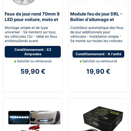
Feux de jour rond 70mm 9
Module feu de jour DRL -
LED pour voiture, moto et
Boitier d'allumage et
quad - Next-Tech®
extinction automatique
Montage simple et de type
Contrôleur automatique des feux
pour feux de jour Led
universel - Se montent sur tous
de jour additionnels pour
les véhicules 12v - Idéal en feux
véhicules - Installation simple -
antibrouillards avant
Se monte sur toutes les voitures
Conditionnement : X2
Ampoules
Conditionnement : A l'unité
Satisfait ou remboursé
Satisfait ou remboursé
59,90 €
19,90 €