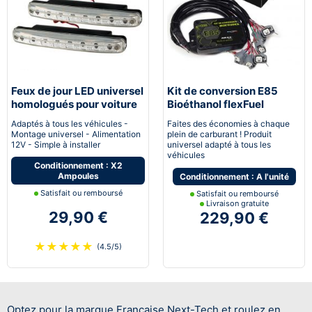
Feux de jour LED universel
Kit de conversion E85
homologués pour voiture
Bioéthanol flexFuel
moto quad
converter
Adaptés à tous les véhicules -
Faites des économies à chaque
Montage universel - Alimentation
plein de carburant ! Produit
12V - Simple à installer
universel adapté à tous les
véhicules
Conditionnement : X2
Ampoules
Conditionnement : A l'unité
Satisfait ou remboursé
Satisfait ou remboursé
Livraison gratuite
29,90 €
229,90 €
★
★
★
★
★
(4.5/5)
Optez pour la marque Française Next-Tech et roulez en