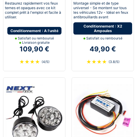
pneumatique
quad - Next-Tech®
Restaurez rapidement vos feux
Montage simple et de type
ternes et opaques avec ce kit
universel - Se montent sur tous
complet prêt à l'emploi et facile à
les véhicules 12v - Idéal en feux
utiliser.
antibrouillards avant
Conditionnement : X2
Conditionnement : A l'unité
Ampoules
Satisfait ou remboursé
Satisfait ou remboursé
Livraison gratuite
109,90 €
49,90 €
★
★
★
★
★
★
★
★
(4/5)
(3.8/5)