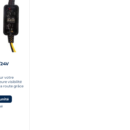
/24V
ur votre
ure visibilité
la route grâce
unité
sé