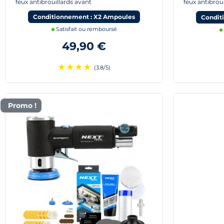
feux antibrouillards avant
feux antibrou
Conditionnement : X2 Ampoules
Condit
Satisfait ou remboursé
49,90 €
★
★
★
★
(3.8/5)
Promo !