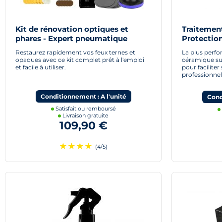
Kit de rénovation optiques et
Traitemen
phares - Expert pneumatique
Protection
Restaurez rapidement vos feux ternes et
La plus perf
opaques avec ce kit complet prêt à l'emploi
céramique su
et facile à utiliser.
pour facilite
professionnel
Conditionnement : A l'unité
Cond
Satisfait ou remboursé
Livraison gratuite
109,90 €
★
★
★
★
(4/5)