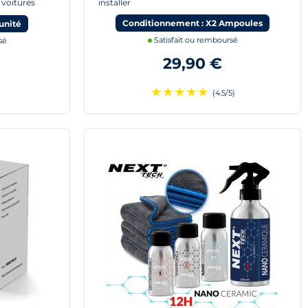
 voitures
installer
Conditionnement : X2 Ampoules
unité
Satisfait ou remboursé
sé
29,90 €
★
★
★
★
★
(4.5/5)