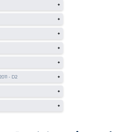
+
+
+
+
+
011 - D2
+
+
+