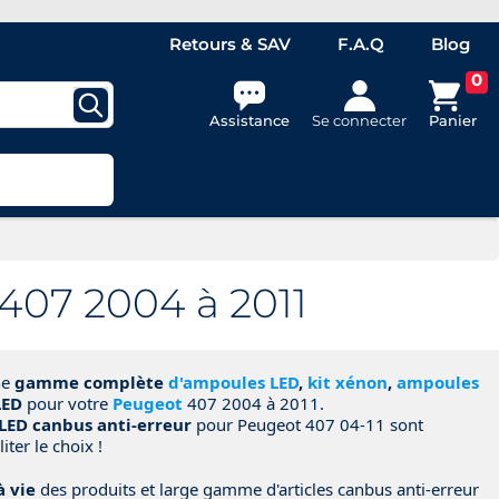
Retours & SAV
F.A.Q
Blog
0
Assistance
Se connecter
Panier
407 2004 à 2011
ne
gamme complète
d'ampoules LED
,
kit xénon
,
ampoules
LED
pour votre
Peugeot
407 2004 à 2011.
LED canbus anti-erreur
pour Peugeot 407 04-11 sont
iter le choix !
à vie
des produits et large gamme d'articles canbus anti-erreur