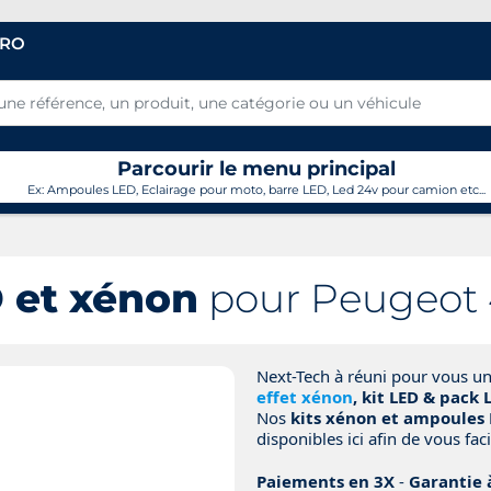
PRO
Parcourir le menu principal
Ex: Ampoules LED, Eclairage pour moto, barre LED, Led 24v pour camion etc...
 et xénon
pour Peugeot 
Next-Tech à réuni pour vous u
effet xénon
, kit LED & pack 
Nos
kits xénon et ampoules 
disponibles ici afin de vous facil
Paiements en 3X
-
Garantie 