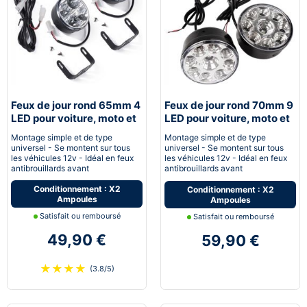
Feux de jour rond 65mm 4
Feux de jour rond 70mm 9
LED pour voiture, moto et
LED pour voiture, moto et
quad - Next-Tech®
quad - Next-Tech®
Montage simple et de type
Montage simple et de type
universel - Se montent sur tous
universel - Se montent sur tous
les véhicules 12v - Idéal en feux
les véhicules 12v - Idéal en feux
antibrouillards avant
antibrouillards avant
Conditionnement : X2
Conditionnement : X2
Ampoules
Ampoules
Satisfait ou remboursé
Satisfait ou remboursé
49,90 €
59,90 €
★
★
★
★
(3.8/5)