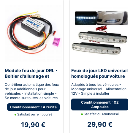
Module feu de jour DRL -
Feux de jour LED universel
Boitier d'allumage et
homologués pour voiture
extinction automatique
moto quad
Contrôleur automatique des feux
Adaptés à tous les véhicules -
pour feux de jour Led
de jour additionnels pour
Montage universel - Alimentation
véhicules - Installation simple -
12V - Simple à installer
Se monte sur toutes les voitures
Conditionnement : X2
Ampoules
Conditionnement : A l'unité
Satisfait ou remboursé
Satisfait ou remboursé
29,90 €
19,90 €