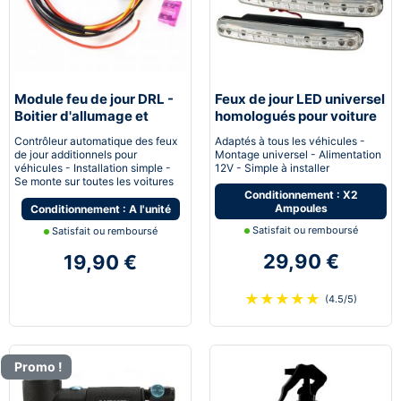
Module feu de jour DRL -
Feux de jour LED universel
Boitier d'allumage et
homologués pour voiture
extinction automatique
moto quad
Contrôleur automatique des feux
Adaptés à tous les véhicules -
pour feux de jour Led
de jour additionnels pour
Montage universel - Alimentation
véhicules - Installation simple -
12V - Simple à installer
Se monte sur toutes les voitures
Conditionnement : X2
Ampoules
Conditionnement : A l'unité
Satisfait ou remboursé
Satisfait ou remboursé
29,90 €
19,90 €
★
★
★
★
★
(4.5/5)
Promo !