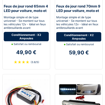
Feux de jour rond 65mm 4
Feux de jour rond 70mm 9
LED pour voiture, moto et
LED pour voiture, moto et
quad - Next-Tech®
quad - Next-Tech®
Montage simple et de type
Montage simple et de type
universel - Se montent sur tous
universel - Se montent sur tous
les véhicules 12v - Idéal en feux
les véhicules 12v - Idéal en feux
antibrouillards avant
antibrouillards avant
Conditionnement : X2
Conditionnement : X2
Ampoules
Ampoules
Satisfait ou remboursé
Satisfait ou remboursé
49,90 €
59,90 €
★
★
★
★
(3.8/5)