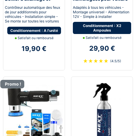
extinction automatique
moto quad
Contrôleur automatique des feux
Adaptés à tous les véhicules -
pour feux de jour Led
de jour additionnels pour
Montage universel - Alimentation
véhicules - Installation simple -
12V - Simple à installer
Se monte sur toutes les voitures
Conditionnement : X2
Ampoules
Conditionnement : A l'unité
Satisfait ou remboursé
Satisfait ou remboursé
29,90 €
19,90 €
★
★
★
★
★
(4.5/5)
Promo !