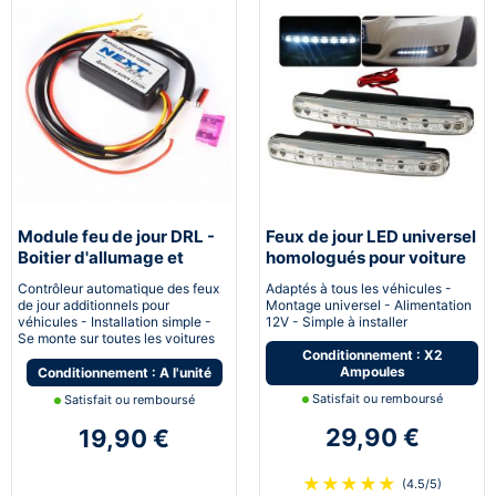
Module feu de jour DRL -
Feux de jour LED universel
Boitier d'allumage et
homologués pour voiture
extinction automatique
moto quad
Contrôleur automatique des feux
Adaptés à tous les véhicules -
pour feux de jour Led
de jour additionnels pour
Montage universel - Alimentation
véhicules - Installation simple -
12V - Simple à installer
Se monte sur toutes les voitures
Conditionnement : X2
Ampoules
Conditionnement : A l'unité
Satisfait ou remboursé
Satisfait ou remboursé
29,90 €
19,90 €
★
★
★
★
★
(4.5/5)