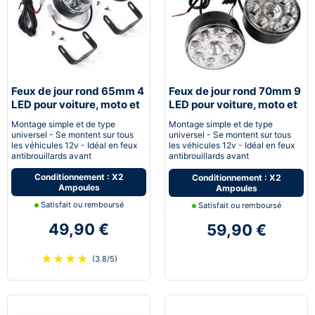
Feux de jour rond 65mm 4
Feux de jour rond 70mm 9
LED pour voiture, moto et
LED pour voiture, moto et
quad - Next-Tech®
quad - Next-Tech®
Montage simple et de type
Montage simple et de type
universel - Se montent sur tous
universel - Se montent sur tous
les véhicules 12v - Idéal en feux
les véhicules 12v - Idéal en feux
antibrouillards avant
antibrouillards avant
Conditionnement : X2
Conditionnement : X2
Ampoules
Ampoules
Satisfait ou remboursé
Satisfait ou remboursé
49,90 €
59,90 €
★
★
★
★
(3.8/5)