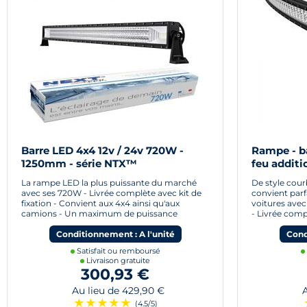
Barre LED 4x4 12v / 24v 720W -
Rampe - b
1250mm - série NTX™
feu additi
1050mm
La rampe LED la plus puissante du marché
De style cou
avec ses 720W - Livrée complète avec kit de
convient par
fixation - Convient aux 4x4 ainsi qu'aux
voitures avec
camions - Un maximum de puissance
- Livrée comp
Conditionnement : A l'unité
Cond
Satisfait ou remboursé
Livraison gratuite
300,93 €
Au lieu de 429,90 €
Au
★
★
★
★
★
(4.5/5)