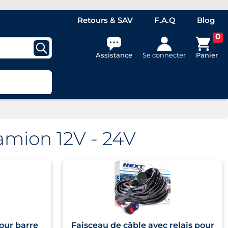
Retours & SAV
F.A.Q
Blog
0
Assistance
Se connecter
Panier
amion 12V - 24V
our barre
Faisceau de câble avec relais pour