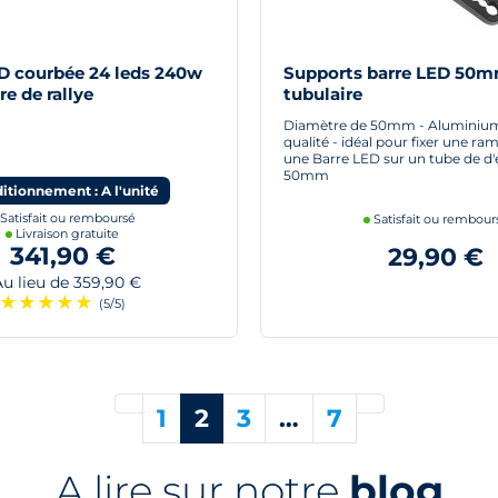
 courbée 24 leds 240w
Supports barre LED 50m
re de rallye
tubulaire
Diamètre de 50mm - Aluminium
qualité - idéal pour fixer une r
une Barre LED sur un tube de d'
50mm
itionnement : A l'unité
Satisfait ou remboursé
Satisfait ou rembour
Livraison gratuite
341,90 €
29,90 €
 lieu de 359,90 €
★
★
★
★
★
(5/5)
Précédent
Suivant
1
2
3
…
7
A lire sur notre
blog