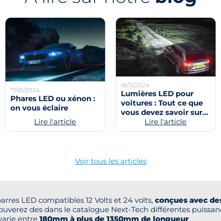
18/11/2024
17/10/2024
Lumières LED pour
Phares LED ou xénon :
voitures : Tout ce que
on vous éclaire
vous devez savoir sur
Lire l'article
les lumières LED pour
Lire l'article
voitures
Voir tous les articles
res LED compatibles 12 Volts et 24 volts,
conçues avec des
trouverez des dans le catalogue Next-Tech différentes puissa
varie entre
180mm à plus de 1350mm de longueur
.