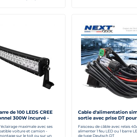
arre de 100 LEDS CREE
Cable d'alimentation sim
onnel 300W incurvé -
sortie avec prise DT pou
ou barre LED
'éclairage maximale avec ses
Faisceau de câble avec relais 4
tible voiture et camion -
alimenter 1 feu LED ou 1 barre L
ontage sur le toit ou sur un
de type Deutsch DT