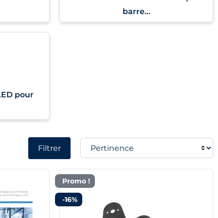
barre...
LED pour
Filtrer
Promo !
-16%