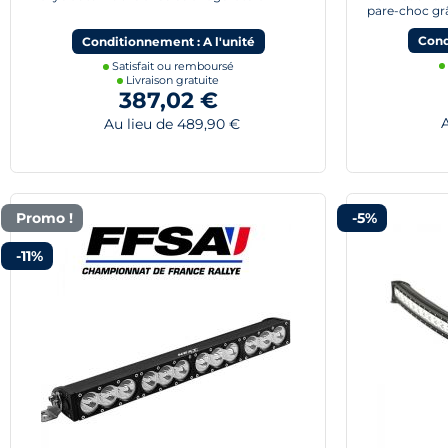
pare-choc gr
Cond
Conditionnement : A l'unité
Satisfait ou remboursé
Livraison gratuite
387,02 €
Au
Au lieu de 489,90 €
Promo !
-5%
-11%