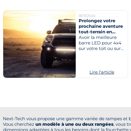
18/11/2024
Prolongez votre
prochaine aventure
tout-terrain en
illuminant vos
Avoir la meilleure
chemins
barre LED pour 4x4
sur votre toit ou sur
votre pare-choc peut
rendre vos
expériences...
Lire l'article
Next-Tech vous propose une gamme variée de rampes et bar
Vous cherchez
un modèle à une ou deux rangées
, vous 
dimensions adaptées à tous les besoins dont la fourchette 