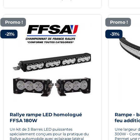
Promo !
Promo !
-21%
-31%
Rallye rampe LED homologué
Rampe - b
FFSA 180W
feu additi
1350mm
Un kit de 3 Barres LED puissantes
Une largeur d
spécialement conçues pour la pratique du
300W - Compa
Rallye automobile avec eclairage latéral
Permet une m