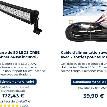
arre de 80 LEDS CREE
Cable d'alimentation ave
onnel 240W incurvé -
avec 2 sorties pour feux
Rampes LED
rbé, cette barre LED 240W
Ce faisceau de cable équipé d'un
faitement aux camion et aux
d'alimenter 2 Feux LED ou 2 bar
 un bon rapport taille/puissance
même temps. Puissance maxi 
lète avec ses fixations
itionnement : A l'unité
Conditionnement : A l'
Satisfait ou remboursé
Satisfait ou rembour
Livraison gratuite
172,43 €
39,90 €
 lieu de 249,90 €
★
★
★
★
★
(4.5/5)