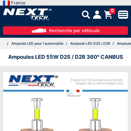
France
0
Recherche par véhicule
Ampoule LED pour l'automobile
Ampoule LED D2S / D2R
Ampoule
Ampoules LED 55W D2S / D2R 360° CANBUS