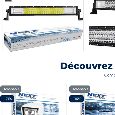
Découvrez 
Compl
Promo !
Promo !
-21%
-16%