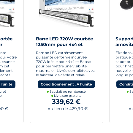
portée
Barre LED 720W courbée
Suppor
r
1250mm pour 4x4 et
amovibl
bateaux
et ram
ante
Rampe LED extrêmement
Fixations
portée
our votre
puissante de forme incurvée
pratique p
uissance
720W idéale pour 4x4 et Bateau
capot ou l
m cet
pour permettre une visibilité
pour l'ins
blement
maximale - Livrée complète avec
nouvelle
acht !
le faisceau de câble et relais
longue po
l'unité
Conditionnement : A l'unité
Condit
ursé
Satisfait ou remboursé
Sa
te
Livraison gratuite
339,62 €
90 €
Au lieu de 429,90 €
Au 