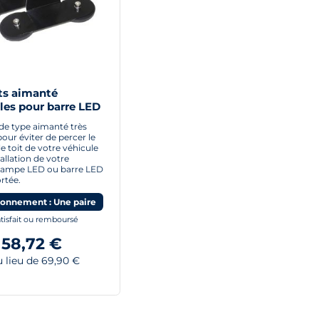
ts aimanté
es pour barre LED
pe LED longue
 de type aimanté très
our éviter de percer le
e toit de votre véhicule
tallation de votre
 rampe LED ou barre LED
rtée.
ionnement : Une paire
tisfait ou remboursé
58,72 €
lieu de 69,90 €