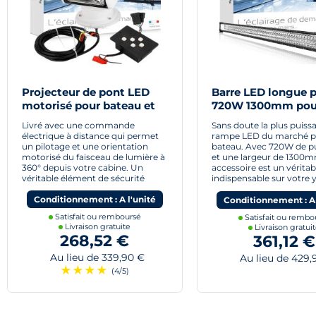
Projecteur de pont LED
Barre LED longue 
motorisé pour bateau et
720W 1300mm pou
yacht
bateaux
Livré avec une commande
Sans doute la plus puiss
électrique à distance qui permet
rampe LED du marché p
un pilotage et une orientation
bateau. Avec 720W de p
motorisé du faisceau de lumière à
et une largeur de 1300m
360° depuis votre cabine. Un
accessoire est un vérita
véritable élément de sécurité
indispensable sur votre y
Conditionnement : A l'unité
Conditionnement : A 
Satisfait ou remboursé
Satisfait ou rembo
Livraison gratuite
Livraison gratui
268,52 €
361,12 €
Au lieu de 339,90 €
Au lieu de 429,
★
★
★
★
(4/5)