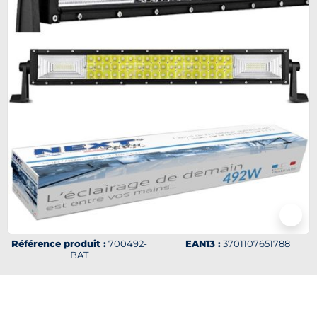
Référence produit :
700492-
EAN13 :
3701107651788
BAT