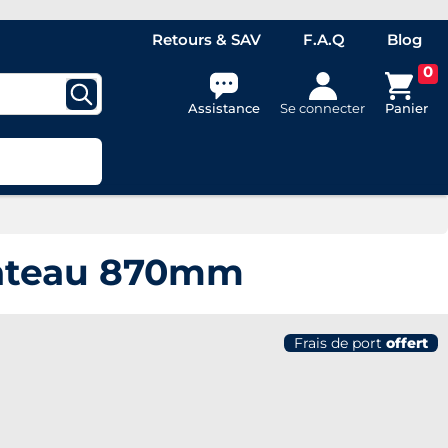
Retours & SAV
F.A.Q
Blog
0
Assistance
Se connecter
Panier
bateau 870mm
Frais de port
offert