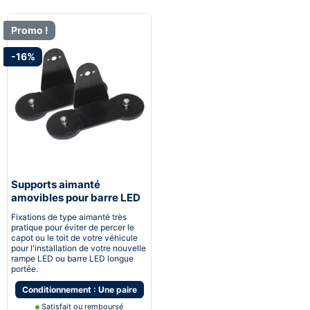
Promo !
-16%
Supports aimanté
amovibles pour barre LED
et rampe LED longue
Fixations de type aimanté très
portée
pratique pour éviter de percer le
capot ou le toit de votre véhicule
pour l'installation de votre nouvelle
rampe LED ou barre LED longue
portée.
Conditionnement : Une paire
Satisfait ou remboursé