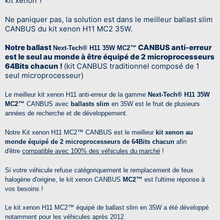
kit xenon ?
Ne paniquer pas, la solution est dans le meilleur ballast slim
CANBUS du kit xenon H11 MC2 35W.
Notre ballast
CANBUS anti-erreur
Next-Tech® H11 35W MC2™
est le seul au monde à être équipé de 2 microprocesseurs
64Bits chacun !
(kit CANBUS traditionnel composé de 1
seul microprocesseur)
Le meilleur kit xenon H11 anti-erreur de la gamme
Next-Tech® H11 35W
MC2™
CANBUS avec
ballasts slim
en 35W est le fruit de plusieurs
années de recherche et de développement.
Notre Kit xenon H11
MC2™
CANBUS est le meilleur
kit xenon au
monde équipé de 2 microprocesseurs de 64Bits chacun
afin
d'être
compatible avec 100% des véhicules du marché
!
Si votre véhicule refuse catégoriquement le remplacement de feux
halogène d'origine, le kit xenon CANBUS
MC2™
est l'ultime réponse à
vos besoins !
Le kit xenon H11
MC2™
équipé de ballast slim en 35W a été développé
notamment pour les véhicules après 2012.