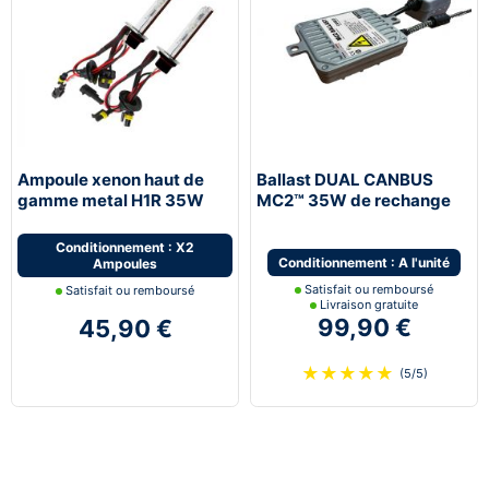
Ampoule xenon haut de
Ballast DUAL CANBUS
gamme metal H1R 35W
MC2™ 35W de rechange
Next-Tech® de rechange -
dernière génération Next-
vendues par paire
Tech®
Conditionnement : X2
Conditionnement : A l'unité
Ampoules
Satisfait ou remboursé
Satisfait ou remboursé
Livraison gratuite
99,90 €
45,90 €
★
★
★
★
★
(5/5)