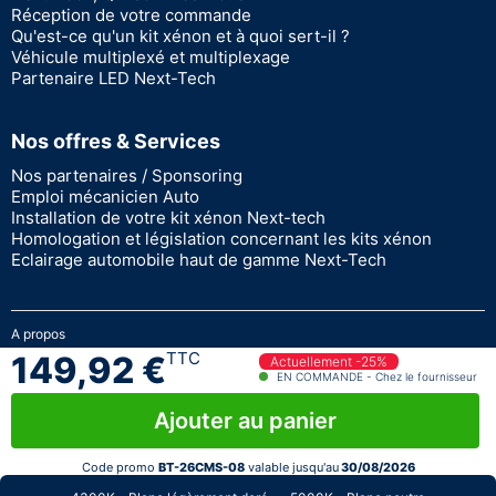
Réception de votre commande
Qu'est-ce qu'un kit xénon et à quoi sert-il ?
Véhicule multiplexé et multiplexage
Partenaire LED Next-Tech
Nos offres & Services
Nos partenaires / Sponsoring
Emploi mécanicien Auto
Installation de votre kit xénon Next-tech
Homologation et législation concernant les kits xénon
Eclairage automobile haut de gamme Next-Tech
A propos
Garantie à vie
TTC
149,92 €
Actuellement -25%
Paiement sécurisé
EN COMMANDE - Chez le fournisseur
Devenir revendeur Next-Tech
Ajouter au panier
Stock en temps réel
© 2026 - Next Tech France
Code promo
BT-26CMS-08
valable jusqu'au
30/08/2026