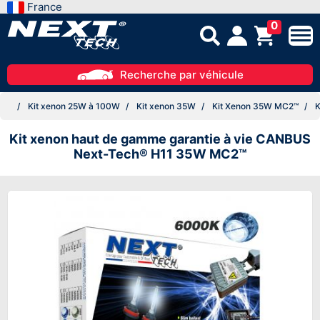
France
0
Recherche par véhicule
Kit xenon 25W à 100W
Kit xenon 35W
Kit Xenon 35W MC2™
K
Kit xenon haut de gamme garantie à vie CANBUS
Next-Tech® H11 35W MC2™