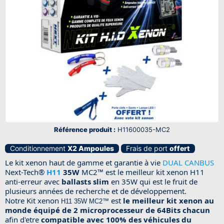
Référence produit :
H11600035-MC2
Conditionnement
X2 Ampoules
Frais de port
offert
Le kit xenon haut de gamme et garantie à vie
DUAL CANBUS
Next-Tech®
H11
35W
MC2™ est l
e meilleur kit xenon H11
anti-erreur avec
ballasts slim
en 35W qui est le fruit de
plusieurs années de recherche et de développement.
Notre Kit xenon
est
le meilleur kit xenon au
H11 35W MC2™
monde équipé de 2 microprocesseur de 64Bits chacun
afin d'etre
compatible avec 100% des véhicules du