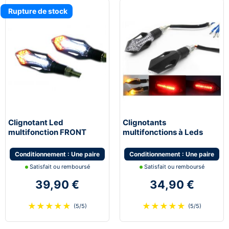
Rupture de stock
Clignotant Led
Clignotants
multifonction FRONT
multifonctions à Leds
multifonction feu de jour
STOP avec feu de stop et
moto scooter quad
feu de position
Conditionnement : Une paire
Conditionnement : Une paire
Satisfait ou remboursé
Satisfait ou remboursé
39,90 €
34,90 €
★
★
★
★
★
★
★
★
★
★
(5/5)
(5/5)