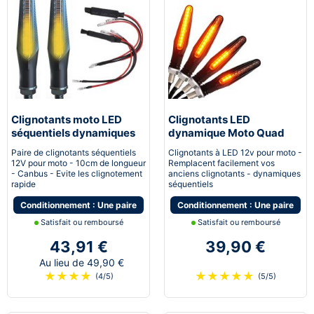
Clignotants moto LED
Clignotants LED
séquentiels dynamiques
dynamique Moto Quad
canbus Next-Tech®
Scooter Next-Tech®
Paire de clignotants séquentiels
Clignotants à LED 12v pour moto -
12V pour moto - 10cm de longueur
Remplacent facilement vos
- Canbus - Evite les clignotement
anciens clignotants - dynamiques
rapide
séquentiels
Conditionnement : Une paire
Conditionnement : Une paire
Satisfait ou remboursé
Satisfait ou remboursé
43,91 €
39,90 €
Au lieu de 49,90 €
★
★
★
★
★
★
★
★
★
(4/5)
(5/5)