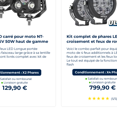
D carré pour moto NT-
Kit complet de phares L
36V 50W haut de gamme
croisement et feux de ro
isceaux 5D
moto trail
 feux LED Longue portée
Voici le combo parfait pour équi
faisceau large grâce à sa lentille
moto de 4 feux additionnels à L
sont livrés complet avec kit de
feux de croisement et les feux l
Le tout est équipé de la foncti
flash
Conditionnement : X4 Ph
tionnement : X2 Phares
Satisfait ou rembour
Satisfait ou remboursé
Livraison gratuite
Livraison gratuite
799,90 €
129,90 €
★
★
★
★
★
(5/5