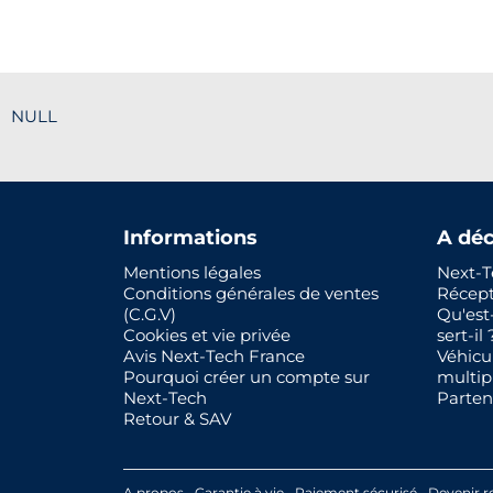
NULL
Informations
A déc
Mentions légales
Next-T
Conditions générales de ventes
Récep
(C.G.V)
Qu'est
Cookies et vie privée
sert-il 
Avis Next-Tech France
Véhicu
Pourquoi créer un compte sur
multip
Next-Tech
Parten
Retour & SAV
A propos
Garantie à vie
Paiement sécurisé
Devenir r