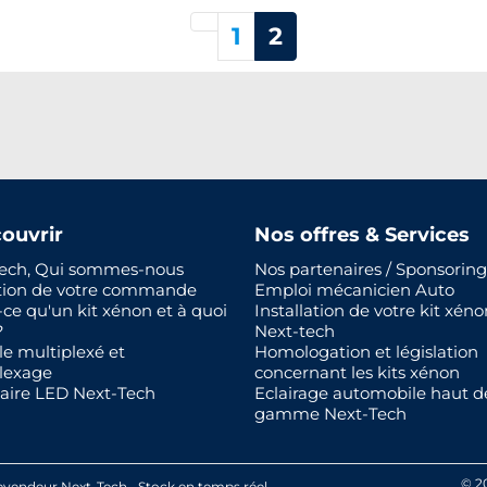
Précédent
1
2
ouvrir
Nos offres & Services
ech, Qui sommes-nous
Nos partenaires / Sponsoring
tion de votre commande
Emploi mécanicien Auto
-ce qu'un kit xénon et à quoi
Installation de votre kit xéno
?
Next-tech
le multiplexé et
Homologation et législation
lexage
concernant les kits xénon
aire LED Next-Tech
Eclairage automobile haut d
gamme Next-Tech
© 2
evendeur Next-Tech
Stock en temps réel