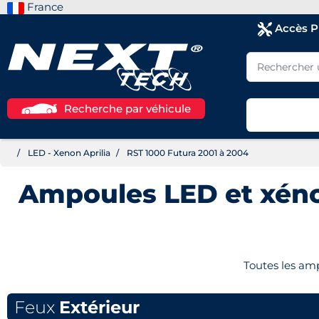
France
Accès 
Recherche par véhicule
LED - Xenon Aprilia
RST 1000 Futura 2001 à 2004
Ampoules LED et xén
Toutes les am
Feux
Extérieur