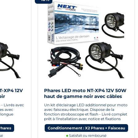
T-XP4 12V
Phares LED moto NT-XP4 12V 50W
ir
haut de gamme noir avec câbles
- Livrés avec
Un kit d'éclairage LED additionnel pour moto
les avec
avec faisceau électrique. Dispose de la
 longue
fonction stroboscope et flash - Livré complet
prêt à l'installation avec notice et fixations
Phares
Conditionnement : X2 Phares + Faisceau
sé
Satisfait ou remboursé