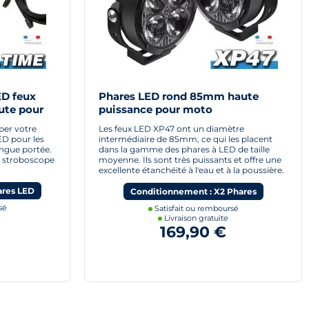
ED feux
Phares LED rond 85mm haute
ute pour
puissance pour moto
per votre
Les feux LED XP47 ont un diamètre
ED pour les
intermédiaire de 85mm, ce qui les placent
ongue portée.
dans la gamme des phares à LED de taille
on stroboscope
moyenne. Ils sont très puissants et offre une
excellente étanchéité à l'eau et à la poussière.
ares LED
Conditionnement : X2 Phares
sé
Satisfait ou remboursé
Livraison gratuite
169,90 €
)