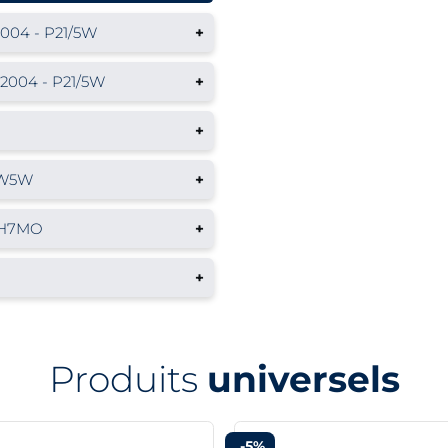
2004 - P21/5W
+
 2004 - P21/5W
+
+
- W5W
+
- H7MO
+
+
Produits
universels
-5%