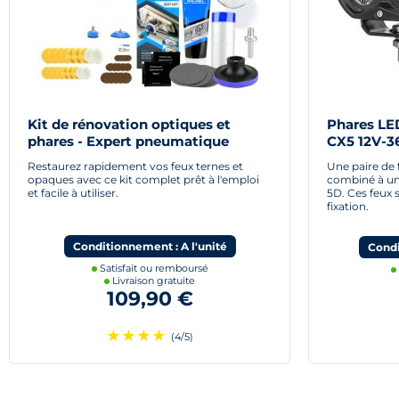
Kit de rénovation optiques et
Phares LE
phares - Expert pneumatique
CX5 12V-
double fa
Restaurez rapidement vos feux ternes et
Une paire de
opaques avec ce kit complet prêt à l'emploi
combiné à un 
et facile à utiliser.
5D. Ces feux 
fixation.
Conditionnement : A l'unité
Condi
Satisfait ou remboursé
Livraison gratuite
109,90 €
★
★
★
★
(4/5)