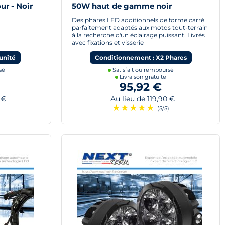
ur - Noir
50W haut de gamme noir
Des phares LED additionnels de forme carré
parfaitement adaptés aux motos tout-terrain
à la recherche d'un éclairage puissant. Livrés
avec fixations et visserie
unité
Conditionnement : X2 Phares
sé
Satisfait ou remboursé
Livraison gratuite
95,92 €
 €
Au lieu de 119,90 €
★
★
★
★
★
)
(5/5)