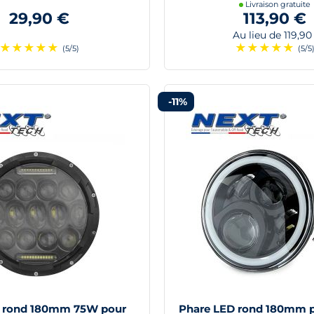
Livraison gratuite
29,90 €
113,90 €
Au lieu de 119,90
★
★
★
★
★
★
★
★
★
★
(5/5)
(5/5
-11%
 rond 180mm 75W pour
Phare LED rond 180mm 