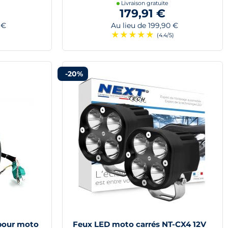
Livraison gratuite
179,91 €
 €
Au lieu de 199,90 €
★
★
★
★
★
)
(4.4/5)
-20%
pour moto
Feux LED moto carrés NT-CX4 12V