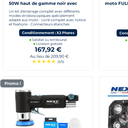
50W haut de gamme noir avec
moto FULL
câbles
Noir
Un kit d'éclairage complet avec différents
modes stroboscopiques spécialement
adapté aux moto - Livré complet avec notice
et fixations - Connecteurs étanches
Conditionnement : X2 Phares
Cond
Satisfait ou remboursé
Livraison gratuite
167,92 €
Au lieu de 209,90 €
★
★
★
★
★
(5/5)
Promo !