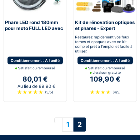
Phare LED rond 180mm
Kit de rénovation optiques
pour moto FULL LED avec
et phares - Expert
feux de jour - Noir
pneumatique
Restaurez rapidement vos feux
ternes et opaques avec ce kit
complet prêt à l'emploi et facile à
utiliser.
Conditionnement : A l'unité
Conditionnement : A l'unité
Satisfait ou remboursé
Satisfait ou remboursé
Livraison gratuite
80,01 €
109,90 €
Au lieu de 89,90 €
★
★
★
★
★
★
★
★
★
(5/5)
(4/5)
Précédent
1
2