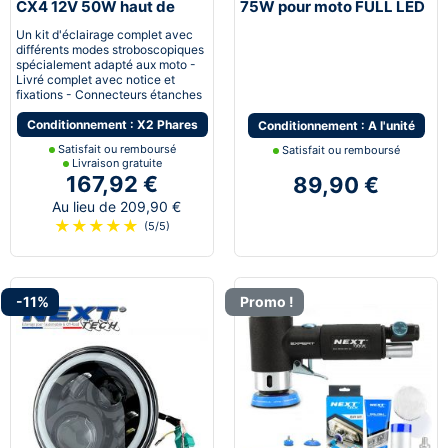
CX4 12V 50W haut de
75W pour moto FULL LED
gamme noir avec câbles
avec feux de jour - Noir
Un kit d'éclairage complet avec
différents modes stroboscopiques
spécialement adapté aux moto -
Livré complet avec notice et
fixations - Connecteurs étanches
Conditionnement : X2 Phares
Conditionnement : A l'unité
Satisfait ou remboursé
Satisfait ou remboursé
Livraison gratuite
167,92 €
89,90 €
Au lieu de 209,90 €
★
★
★
★
★
(5/5)
-11%
Promo !