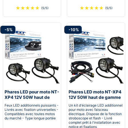
★
★
★
★
★
★
★
★
★
★
(5/5)
(5/5)
-5%
-10%
Phares LED pour moto NT-
Phares LED moto NT-XP4
XP4 12V 50W haut de
12V 50W haut de gamme
gamme - noir
noir avec câbles
Feux LED additionnels puissants -
Un kit d'éclairage LED additionnel
Livrés avec fixation universelles -
pour moto avec faisceau
Compatibles avec toutes motos
électrique. Dispose de la fonction
du marché - Type longue portée
stroboscope et flash - Livré
complet prêt à l'installation avec
notice et fixations