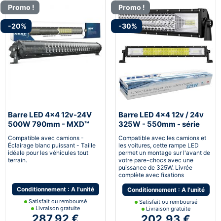
Promo !
Promo !
-20%
-30%
Barre LED 4x4 12v-24V
Barre LED 4x4 12v / 24v
500W 790mm - MXD™
325W - 550mm - série
NTX™
Compatible avec camions -
Compatible avec les camions et
Éclairage blanc puissant - Taille
les voitures, cette rampe LED
idéale pour les véhicules tout
permet un montage sur l'avant de
terrain.
votre pare-chocs avec une
puissance de 325W. Livrée
complète avec fixations
Conditionnement : A l'unité
Conditionnement : A l'unité
Satisfait ou remboursé
Satisfait ou remboursé
Livraison gratuite
Livraison gratuite
287,92 €
202,93 €