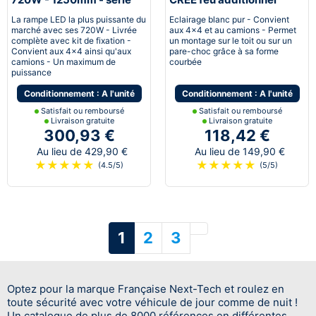
NTX™
120W incurvé - 550mm
La rampe LED la plus puissante du
Eclairage blanc pur - Convient
marché avec ses 720W - Livrée
aux 4x4 et au camions - Permet
complète avec kit de fixation -
un montage sur le toit ou sur un
Convient aux 4x4 ainsi qu'aux
pare-choc grâce à sa forme
camions - Un maximum de
courbée
puissance
Conditionnement : A l'unité
Conditionnement : A l'unité
Satisfait ou remboursé
Satisfait ou remboursé
Livraison gratuite
Livraison gratuite
300,93 €
118,42 €
Au lieu de 429,90 €
Au lieu de 149,90 €
★
★
★
★
★
★
★
★
★
★
(4.5/5)
(5/5)
Suivant
1
2
3
Optez pour la marque Française Next-Tech et roulez en
toute sécurité avec votre véhicule de jour comme de nuit !
Un catalogue de plus de 8000 références en différentes