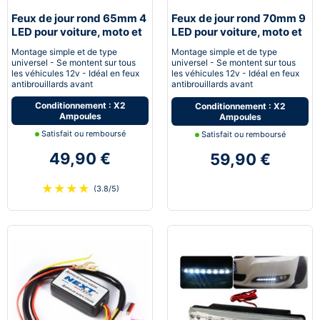
Feux de jour rond 65mm 4
Feux de jour rond 70mm 9
LED pour voiture, moto et
LED pour voiture, moto et
quad - Next-Tech®
quad - Next-Tech®
Montage simple et de type
Montage simple et de type
universel - Se montent sur tous
universel - Se montent sur tous
les véhicules 12v - Idéal en feux
les véhicules 12v - Idéal en feux
antibrouillards avant
antibrouillards avant
Conditionnement : X2
Conditionnement : X2
Ampoules
Ampoules
Satisfait ou remboursé
Satisfait ou remboursé
49,90 €
59,90 €
★
★
★
★
(3.8/5)