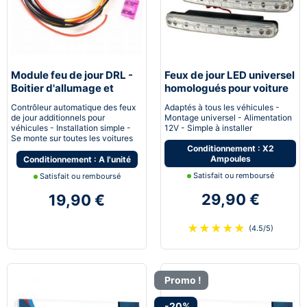
Module feu de jour DRL -
Feux de jour LED universel
Boitier d'allumage et
homologués pour voiture
extinction automatique
moto quad
Contrôleur automatique des feux
Adaptés à tous les véhicules -
pour feux de jour Led
de jour additionnels pour
Montage universel - Alimentation
véhicules - Installation simple -
12V - Simple à installer
Se monte sur toutes les voitures
Conditionnement : X2
Ampoules
Conditionnement : A l'unité
Satisfait ou remboursé
Satisfait ou remboursé
29,90 €
19,90 €
★
★
★
★
★
(4.5/5)
Promo !
-20%