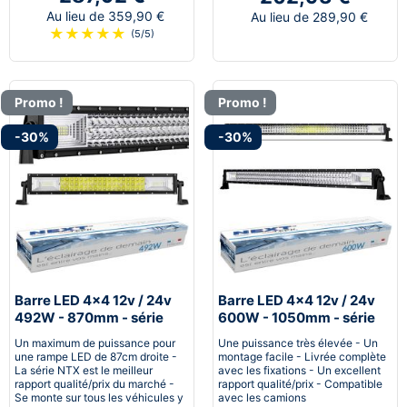
Au lieu de 359,90 €
Au lieu de 289,90 €
★
★
★
★
★
(5/5)
Promo !
Promo !
-30%
-30%
Barre LED 4x4 12v / 24v
Barre LED 4x4 12v / 24v
492W - 870mm - série
600W - 1050mm - série
NTX™
NTX™
Un maximum de puissance pour
Une puissance très élevée - Un
une rampe LED de 87cm droite -
montage facile - Livrée complète
La série NTX est le meilleur
avec les fixations - Un excellent
rapport qualité/prix du marché -
rapport qualité/prix - Compatible
Se monte sur tous les véhicules y
avec les camions