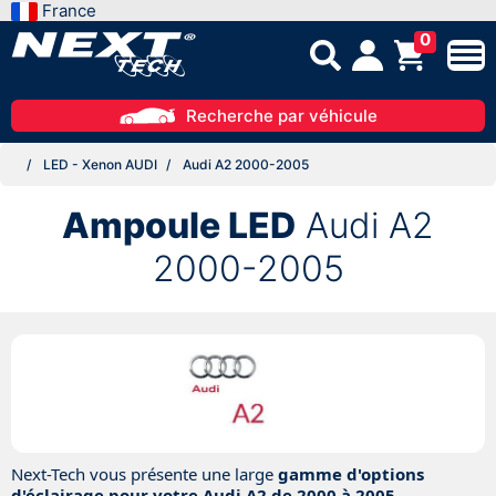
France
0
Recherche par véhicule
LED - Xenon AUDI
Audi A2 2000-2005
Ampoule LED
Audi A2
2000-2005
Next-Tech vous présente une large
gamme d'options
d'éclairage pour votre Audi A2 de 2000 à 2005
,