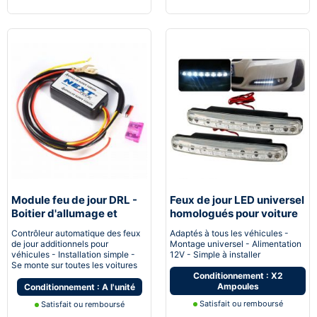
Module feu de jour DRL -
Feux de jour LED universel
Boitier d'allumage et
homologués pour voiture
extinction automatique
moto quad
Contrôleur automatique des feux
Adaptés à tous les véhicules -
pour feux de jour Led
de jour additionnels pour
Montage universel - Alimentation
véhicules - Installation simple -
12V - Simple à installer
Se monte sur toutes les voitures
Conditionnement : X2
Ampoules
Conditionnement : A l'unité
Satisfait ou remboursé
Satisfait ou remboursé