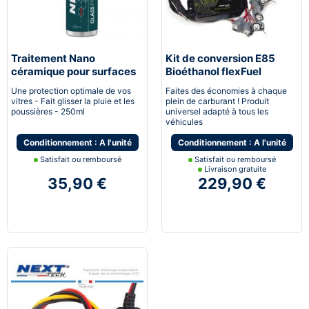
Traitement Nano
Kit de conversion E85
céramique pour surfaces
Bioéthanol flexFuel
vitrées
converter
Une protection optimale de vos
Faites des économies à chaque
vitres - Fait glisser la pluie et les
plein de carburant ! Produit
poussières - 250ml
universel adapté à tous les
véhicules
Conditionnement : A l'unité
Conditionnement : A l'unité
Satisfait ou remboursé
Satisfait ou remboursé
Livraison gratuite
35,90 €
229,90 €