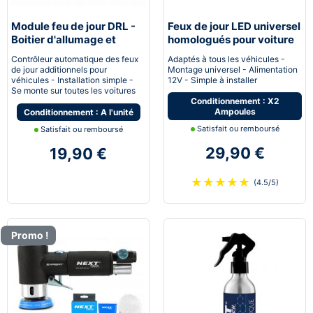
Module feu de jour DRL -
Feux de jour LED universel
Boitier d'allumage et
homologués pour voiture
extinction automatique
moto quad
Contrôleur automatique des feux
Adaptés à tous les véhicules -
pour feux de jour Led
de jour additionnels pour
Montage universel - Alimentation
véhicules - Installation simple -
12V - Simple à installer
Se monte sur toutes les voitures
Conditionnement : X2
Ampoules
Conditionnement : A l'unité
Satisfait ou remboursé
Satisfait ou remboursé
29,90 €
19,90 €
★
★
★
★
★
(4.5/5)
Promo !