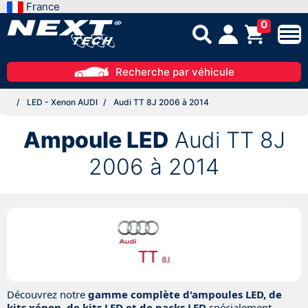
France
0
Recherche par véhicule
LED - Xenon AUDI
Audi TT 8J 2006 à 2014
Ampoule LED
Audi TT 8J
2006 à 2014
Découvrez notre
gamme complète d'ampoules LED, de
kits xénon, de kits LED et de packs LED
spécialement