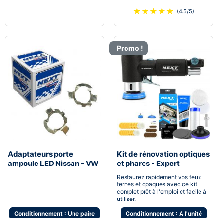
★
★
★
★
★
(4.5/5)
Promo !
Adaptateurs porte
Kit de rénovation optiques
ampoule LED Nissan - VW
et phares - Expert
- Audi - BMW - Peugeot -
pneumatique
Restaurez rapidement vos feux
Renault
ternes et opaques avec ce kit
complet prêt à l'emploi et facile à
utiliser.
Conditionnement : Une paire
Conditionnement : A l'unité