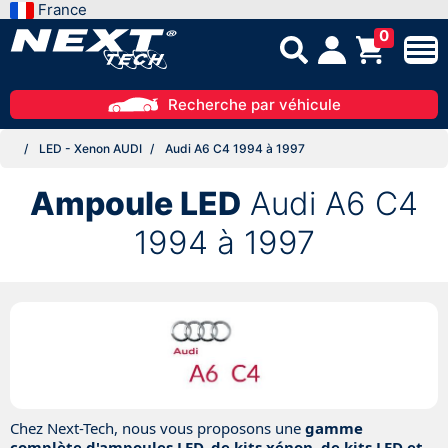
France
0
Recherche par véhicule
LED - Xenon AUDI
Audi A6 C4 1994 à 1997
Ampoule LED
Audi A6 C4
1994 à 1997
Chez Next-Tech, nous vous proposons une
gamme
complète d'ampoules LED, de kits xénon, de kits LED et