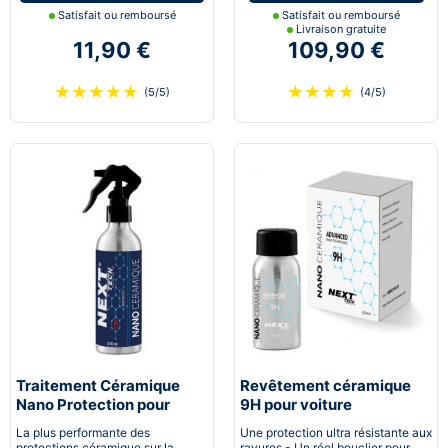
Satisfait ou remboursé
Satisfait ou remboursé
Livraison gratuite
11,90 €
109,90 €
★
★
★
★
★
★
★
★
★
(5/5)
(4/5)
Traitement Céramique
Revêtement céramique
Nano Protection pour
9H pour voiture
voiture
La plus performante des
Une protection ultra résistante aux
protections céramique sur la
rayures - Un réel bouclier pour