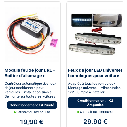
Module feu de jour DRL -
Feux de jour LED universel
Boitier d'allumage et
homologués pour voiture
extinction automatique
moto quad
Contrôleur automatique des feux
Adaptés à tous les véhicules -
pour feux de jour Led
de jour additionnels pour
Montage universel - Alimentation
véhicules - Installation simple -
12V - Simple à installer
Se monte sur toutes les voitures
Conditionnement : X2
Ampoules
Conditionnement : A l'unité
Satisfait ou remboursé
Satisfait ou remboursé
29,90 €
19,90 €