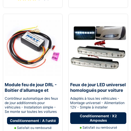
Module feu de jour DRL -
Feux de jour LED universel
Boitier d'allumage et
homologués pour voiture
extinction automatique
moto quad
Contrôleur automatique des feux
Adaptés à tous les véhicules -
pour feux de jour Led
de jour additionnels pour
Montage universel - Alimentation
véhicules - Installation simple -
12V - Simple à installer
Se monte sur toutes les voitures
Conditionnement : X2
Ampoules
Conditionnement : A l'unité
Satisfait ou remboursé
Satisfait ou remboursé