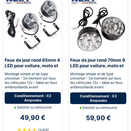
Feux de jour rond 65mm 4
Feux de jour rond 70mm 9
LED pour voiture, moto et
LED pour voiture, moto et
quad - Next-Tech®
quad - Next-Tech®
Montage simple et de type
Montage simple et de type
universel - Se montent sur tous
universel - Se montent sur tous
les véhicules 12v - Idéal en feux
les véhicules 12v - Idéal en feux
antibrouillards avant
antibrouillards avant
Conditionnement : X2
Conditionnement : X2
Ampoules
Ampoules
Satisfait ou remboursé
Satisfait ou remboursé
49,90 €
59,90 €
★
★
★
★
(3.8/5)