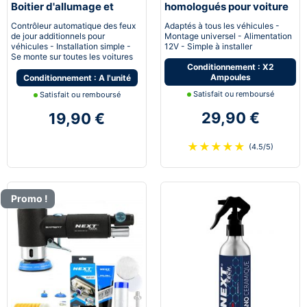
Boitier d'allumage et
homologués pour voiture
extinction automatique
moto quad
Contrôleur automatique des feux
Adaptés à tous les véhicules -
pour feux de jour Led
de jour additionnels pour
Montage universel - Alimentation
véhicules - Installation simple -
12V - Simple à installer
Se monte sur toutes les voitures
Conditionnement : X2
Ampoules
Conditionnement : A l'unité
Satisfait ou remboursé
Satisfait ou remboursé
29,90 €
19,90 €
★
★
★
★
★
(4.5/5)
Promo !