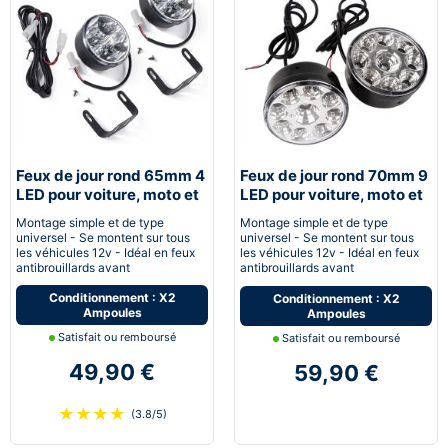
Feux de jour rond 65mm 4
Feux de jour rond 70mm 9
LED pour voiture, moto et
LED pour voiture, moto et
quad - Next-Tech®
quad - Next-Tech®
Montage simple et de type
Montage simple et de type
universel - Se montent sur tous
universel - Se montent sur tous
les véhicules 12v - Idéal en feux
les véhicules 12v - Idéal en feux
antibrouillards avant
antibrouillards avant
Conditionnement : X2
Conditionnement : X2
Ampoules
Ampoules
Satisfait ou remboursé
Satisfait ou remboursé
49,90 €
59,90 €
★
★
★
★
(3.8/5)