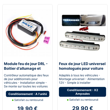
Module feu de jour DRL -
Feux de jour LED universel
Boitier d'allumage et
homologués pour voiture
extinction automatique
moto quad
Contrôleur automatique des feux
Adaptés à tous les véhicules -
pour feux de jour Led
de jour additionnels pour
Montage universel - Alimentation
véhicules - Installation simple -
12V - Simple à installer
Se monte sur toutes les voitures
Conditionnement : X2
Ampoules
Conditionnement : A l'unité
Satisfait ou remboursé
Satisfait ou remboursé
29,90 €
19,90 €