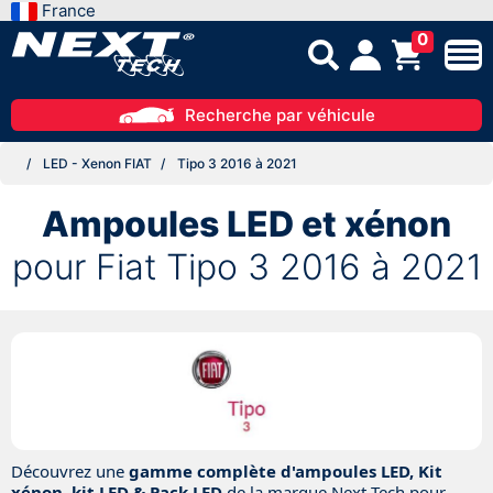
France
0
Recherche par véhicule
LED - Xenon FIAT
Tipo 3 2016 à 2021
Ampoules LED et xénon
pour Fiat Tipo 3 2016 à 2021
Découvrez une
gamme complète d'ampoules LED, Kit
xénon, kit LED & Pack LED
de la marque Next-Tech pour