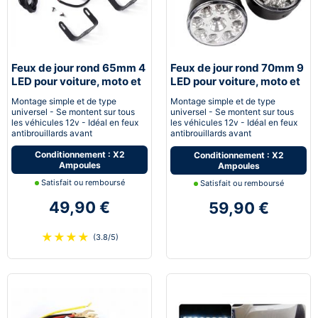
Feux de jour rond 65mm 4
Feux de jour rond 70mm 9
LED pour voiture, moto et
LED pour voiture, moto et
quad - Next-Tech®
quad - Next-Tech®
Montage simple et de type
Montage simple et de type
universel - Se montent sur tous
universel - Se montent sur tous
les véhicules 12v - Idéal en feux
les véhicules 12v - Idéal en feux
antibrouillards avant
antibrouillards avant
Conditionnement : X2
Conditionnement : X2
Ampoules
Ampoules
Satisfait ou remboursé
Satisfait ou remboursé
49,90 €
59,90 €
★
★
★
★
(3.8/5)