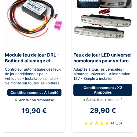
Module feu de jour DRL -
Feux de jour LED universel
Boitier d'allumage et
homologués pour voiture
extinction automatique
moto quad
Contrôleur automatique des feux
Adaptés à tous les véhicules -
pour feux de jour Led
de jour additionnels pour
Montage universel - Alimentation
véhicules - Installation simple -
12V - Simple à installer
Se monte sur toutes les voitures
Conditionnement : X2
Ampoules
Conditionnement : A l'unité
Satisfait ou remboursé
Satisfait ou remboursé
29,90 €
19,90 €
★
★
★
★
★
(4.5/5)