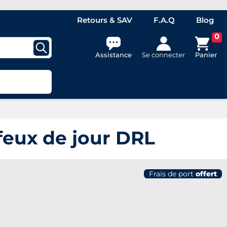
Retours & SAV
F.A.Q
Blog
0
Assistance
Se connecter
Panier
eux de jour DRL
Frais de port
offert