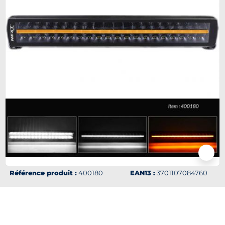
Référence produit :
400180
EAN13 :
3701107084760