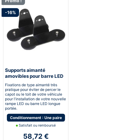
Promo !
-16%
Supports aimanté
amovibles pour barre LED
et rampe LED longue
Fixations de type aimanté très
portée
pratique pour éviter de percer le
capot ou le toit de votre véhicule
pour l'installation de votre nouvelle
rampe LED ou barre LED longue
portée.
Conditionnement : Une paire
Satisfait ou remboursé
58,72 €