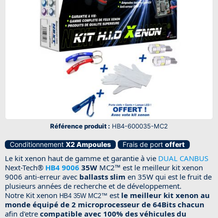
Référence produit :
HB4-600035-MC2
Conditionnement
X2 Ampoules
Frais de port
offert
Le kit xenon haut de gamme et garantie à vie
DUAL CANBUS
Next-Tech®
HB4 9006
35W
MC2™ est l
e meilleur kit xenon
9006 anti-erreur avec
ballasts slim
en 35W qui est le fruit de
plusieurs années de recherche et de développement.
Notre Kit xenon
est
le meilleur kit xenon au
HB4 35W MC2™
monde équipé de 2 microprocesseur de 64Bits chacun
afin d'etre
compatible avec 100% des véhicules du