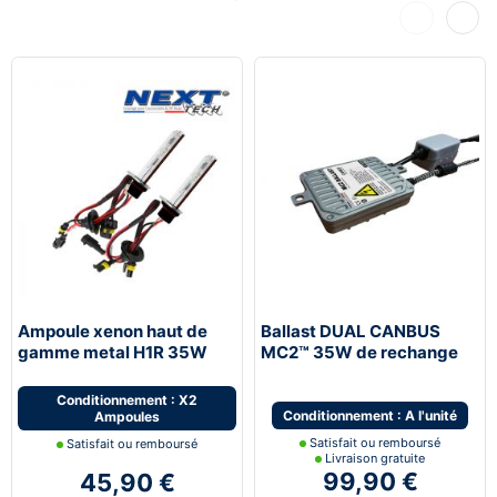
Précédent
Suiva
Ampoule xenon haut de
Ballast DUAL CANBUS
gamme metal H1R 35W
MC2™ 35W de rechange
Next-Tech® de rechange -
dernière génération Next-
vendues par paire
Tech®
Conditionnement : X2
Conditionnement : A l'unité
Ampoules
Satisfait ou remboursé
Satisfait ou remboursé
Livraison gratuite
99,90 €
45,90 €