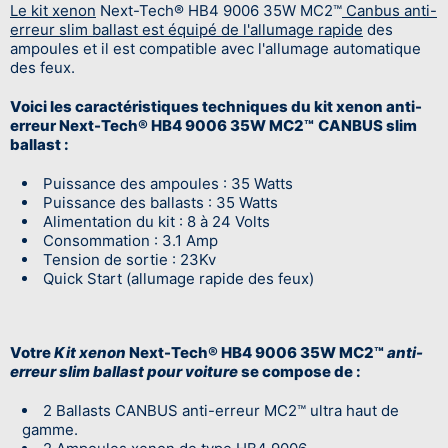
Le kit xenon
Next-Tech® HB4 9006 35W MC2™
Canbus anti-
erreur slim ballast est équipé de l'allumage rapide
des
ampoules et il est compatible avec l'allumage automatique
des feux.
Voici les caractéristiques techniques du kit xenon anti-
erreur Next-Tech® HB4 9006 35W MC2™
CANBUS slim
ballast :
Puissance des ampoules : 35 Watts
Puissance des ballasts : 35 Watts
Alimentation du kit : 8 à 24 Volts
Consommation : 3.1 Amp
Tension de sortie : 23Kv
Quick Start (allumage rapide des feux)
Votre
Kit xenon
Next-Tech® HB4 9006 35W MC2™
anti-
erreur slim ballast pour voiture
se compose de :
2 Ballasts CANBUS anti-erreur MC2™ ultra haut de
gamme.