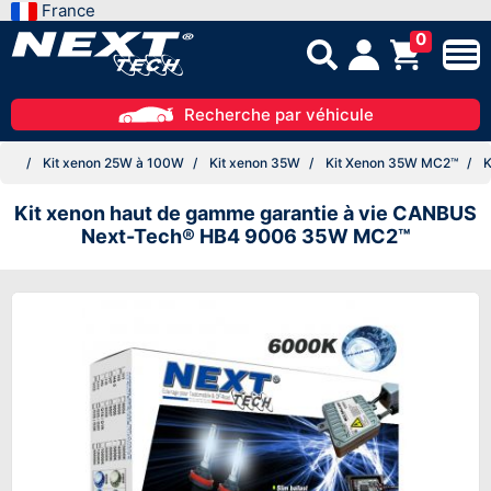
France
0
Recherche par véhicule
Kit xenon 25W à 100W
Kit xenon 35W
Kit Xenon 35W MC2™
K
Kit xenon haut de gamme garantie à vie CANBUS
Next-Tech® HB4 9006 35W MC2™