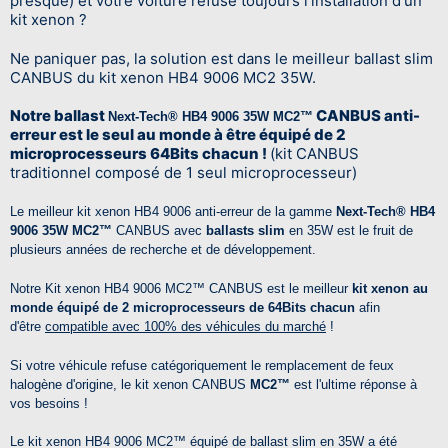
presque) et votre voiture refuse toujours l'installation d'un
kit xenon ?
Ne paniquer pas, la solution est dans le meilleur ballast slim
CANBUS du kit xenon HB4 9006 MC2 35W.
Notre ballast
CANBUS anti-
Next-Tech® HB4 9006 35W MC2™
erreur est le seul au monde à être équipé de 2
microprocesseurs 64Bits chacun !
(kit CANBUS
traditionnel composé de 1 seul microprocesseur)
Le meilleur kit xenon HB4 9006 anti-erreur de la gamme
Next-Tech® HB4
9006 35W MC2™
CANBUS avec
ballasts slim
en 35W est le fruit de
plusieurs années de recherche et de développement.
Notre Kit xenon HB4 9006
MC2™
CANBUS est le meilleur
kit xenon au
monde équipé de 2 microprocesseurs de 64Bits chacun
afin
d'être
compatible avec 100% des véhicules du marché
!
Si votre véhicule refuse catégoriquement le remplacement de feux
halogène d'origine, le kit xenon CANBUS
MC2™
est l'ultime réponse à
vos besoins !
Le kit xenon HB4 9006
MC2™
équipé de ballast slim en 35W a été