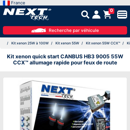
France
0
Recherche par véhicule
Kit xenon 25W à 100W
Kit xenon 55W
Kit xenon 55W CCX™
Ki
Kit xenon quick start CANBUS HB3 9005 55W
CCX™ allumage rapide pour feux de route