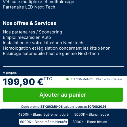
Véhicule multiplexé et multiplexage
Partenaire LED Next-Tech
Nos offres & Services
Nos partenaires / Sponsoring
Emploi mécanicien Auto
Installation de votre kit xénon Next-tech
Homologation et législation concernant les kits xénon
Eclairage automobile haut de gamme Next-Tech
A propos
Garantie à vie
TTC
199,90 €
EN COMMANDE - Chez le fournisseur
Paiement sécurisé
Devenir revendeur Next-Tech
Ajouter au panier
Stock en temps réel
© 2026 - Next Tech France
Code promo
BT-26CMS-08
valable jusqu'au
30/08/2026
4300K - Blanc légèrement doré
5000K - Blanc neutre
6000K - Blanc reflets bleutés
8000K - Blanc bleuté