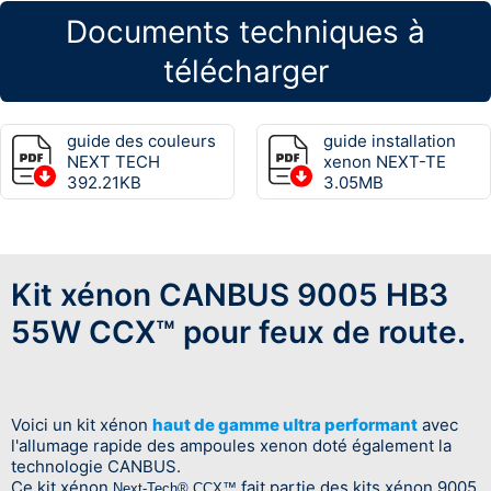
Documents techniques à
télécharger
guide des couleurs
guide installation
NEXT TECH
xenon NEXT-TE
392.21KB
3.05MB
Kit xénon CANBUS 9005 HB3
55W CCX™ pour feux de route.
Voici un kit xénon
haut de gamme ultra performant
avec
l'allumage rapide des ampoules xenon doté également la
technologie CANBUS.
Ce kit xénon
fait partie des kits xénon 9005
Next-Tech®
CCX™