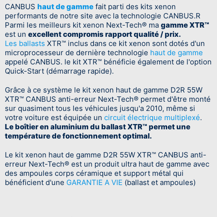
CANBUS
haut de gamme
fait parti des kits xenon
performants de notre site avec la technologie CANBUS.R
Parmi les meilleurs kit xenon Next-Tech® ma
gamme XTR™
est un
excellent compromis rapport qualité / prix.
Les ballasts
XTR™ inclus dans ce kit xenon sont dotés d'un
microprocesseur de dernière technologie
haut de gamme
appelé CANBUS. le kit XTR™ bénéficie également de l'option
Quick-Start (démarrage rapide).
Grâce à ce système le kit xenon haut de gamme D2R 55W
XTR™ CANBUS anti-erreur Next-Tech® permet d'être monté
sur quasiment tous les véhicules jusqu'a 2010, même si
votre voiture est équipée un
circuit électrique multiplexé
.
Le boîtier en aluminium du ballast XTR™ permet une
température de fonctionnement optimal.
Le kit xenon haut de gamme D2R 55W XTR™ CANBUS anti-
erreur Next-Tech® est un produit ultra haut de gamme avec
des ampoules corps céramique et support métal qui
bénéficient d'une
GARANTIE A VIE
(ballast et ampoules)