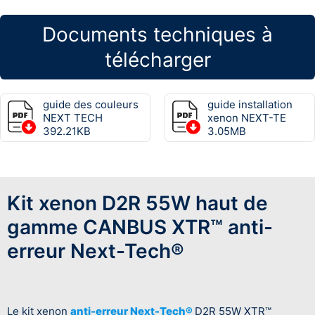
Documents techniques à
télécharger
guide des couleurs
guide installation
NEXT TECH
xenon NEXT-TE
392.21KB
3.05MB
Kit xenon D2R 55W haut de
gamme CANBUS XTR™ anti-
erreur Next-Tech®
Le kit xenon
anti-erreur Next-Tech®
D2R 55W XTR™