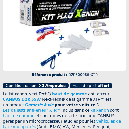
Référence produit :
D2R600055-XTR
Conditionnement
X2 Ampoules
Frais de port
offert
Le kit xénon Next-Tech®
haut de gamme
anti-erreur
CANBUS D2R 55W
Next-Tech® de la gamme
est
XTR™
un produit
G
arantie à vie
pour votre voiture
.S
Les ballasts anti-erreur
inclus dans ce
kit xenon
sont
XTR™
haut de gamme
et sont dotés de la technologie CANBUS
gérés par un microprocesseur étudiés pour les
véhicules de
type multiplexés
(Audi, BMW, VW, Mercedes, Peugeot,