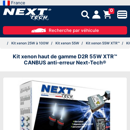
France
0
Recherche par véhicule
Kit xenon 25W à 100W
Kit xenon 55W
Kit xenon 55W XTR™
Ki
Kit xenon haut de gamme D2R 55W XTR™
CANBUS anti-erreur Next-Tech®