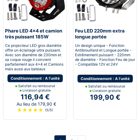
Phare LED 4x4 et camion
Feu LED 220mm extra
très puissant 185W
longue portée
230mm 12v - 24v avec
antibrouillard camion SUV
Ce projecteur LED gros diamètre
Un design unique - Fonction
cerclage rouge
4x4 Bateau
offre un éclairage ultra puissant.
Antibrouillard et Longue portée -
Avec son diamètre de 230mm et
Extrêmement puissant - 220mm
sa coque rouge il convient
de diamètre - Fonction Feu de jour
parfaitement aux 4x4 et Camions
- Compatible 12V et 24V
mais aussi aux bateaux
Conditionnement : A l'unité
Conditionnement : A l'unité
Satisfait ou remboursé
Satisfait ou remboursé
Livraison gratuite
Livraison gratuite
116,94 €
199,90 €
Au lieu de 179,90 €
★
★
★
★
★
(5/5)