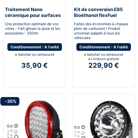
Traitement Nano
Kit de conversion E85
céramique pour surfaces
Bioéthanol flexFuel
vitrées
converter
Une protection optimale de vos
Faites des économies à chaque
vitres - Fait glisser la pluie et les
plein de carburant ! Produit
poussières - 250ml
universel adapté à tous les
véhicules
Conditionnement : A l'unité
Conditionnement : A l'unité
Satisfait ou remboursé
Satisfait ou remboursé
Livraison gratuite
35,90 €
229,90 €
-35%