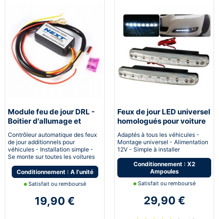
Module feu de jour DRL -
Feux de jour LED universel
Boitier d'allumage et
homologués pour voiture
extinction automatique
moto quad
Contrôleur automatique des feux
Adaptés à tous les véhicules -
pour feux de jour Led
de jour additionnels pour
Montage universel - Alimentation
véhicules - Installation simple -
12V - Simple à installer
Se monte sur toutes les voitures
Conditionnement : X2
Ampoules
Conditionnement : A l'unité
Satisfait ou remboursé
Satisfait ou remboursé
29,90 €
19,90 €