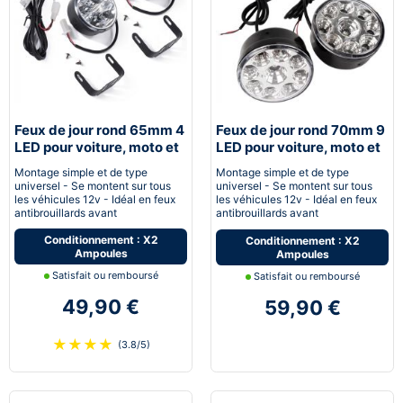
Feux de jour rond 65mm 4
Feux de jour rond 70mm 9
LED pour voiture, moto et
LED pour voiture, moto et
quad - Next-Tech®
quad - Next-Tech®
Montage simple et de type
Montage simple et de type
universel - Se montent sur tous
universel - Se montent sur tous
les véhicules 12v - Idéal en feux
les véhicules 12v - Idéal en feux
antibrouillards avant
antibrouillards avant
Conditionnement : X2
Conditionnement : X2
Ampoules
Ampoules
Satisfait ou remboursé
Satisfait ou remboursé
49,90 €
59,90 €
★
★
★
★
(3.8/5)