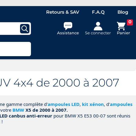
Retours & SAV
F.A.Q
Blog
0
Assistance
Se connecter
Panier
V 4x4 de 2000 à 2007
 une gamme complète d'
ampoules LED
,
kit xénon
, d'
ampoules
 votre
BMW
X5 de 2000 à 2007.
LED canbus anti-erreur
pour BMW X5 E53 00-07 sont réunis
 !