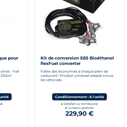
que pour
Kit de conversion E85 Bioéthanol
flexFuel converter
itres - Fait
Faites des économies à chaque plein de
 - 250ml
carburant ! Produit universel adapté à tous
les véhicules
unité
Conditionnement : A l'unité
sé
Satisfait ou remboursé
Livraison gratuite
229,90 €