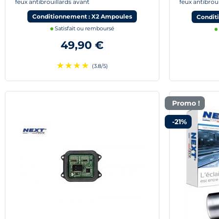
feux antibrouillards avant
feux antibrou
Conditionnement : X2 Ampoules
Condit
Satisfait ou remboursé
49,90 €
★
★
★
★
(3.8/5)
Promo !
-21%