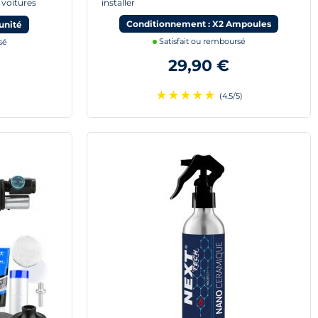
 voitures
installer
Conditionnement : X2 Ampoules
unité
Satisfait ou remboursé
sé
29,90 €
★
★
★
★
★
(4.5/5)