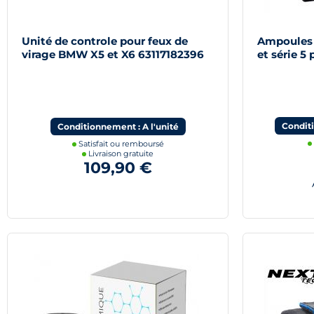
Unité de controle pour feux de
Ampoules
virage BMW X5 et X6 63117182396
et série 5
Condit
Conditionnement : A l'unité
Satisfait ou remboursé
Livraison gratuite
109,90 €
A