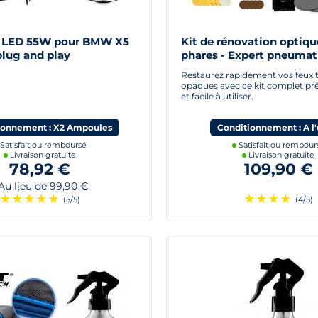
 LED 55W pour BMW X5
Kit de rénovation optiqu
 plug and play
phares - Expert pneumat
Restaurez rapidement vos feux t
opaques avec ce kit complet prê
et facile à utiliser.
ionnement : X2 Ampoules
Conditionnement : A l'
Satisfait ou remboursé
Satisfait ou rembour
Livraison gratuite
Livraison gratuite
78,92 €
109,90 €
u lieu de 99,90 €
★
★
★
★
★
★
★
★
★
(5/5)
(4/5)