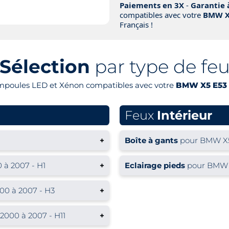
Paiements en 3X
-
Garantie 
compatibles avec votre
BMW X5
Français !
Sélection
par type de fe
ampoules LED et Xénon compatibles avec votre
BMW X5 E53 
Feux
Intérieur
+
Boîte à gants
pour BMW X5
à 2007 - H1
+
Eclairage pieds
pour BMW X
0 à 2007 - H3
+
000 à 2007 - H11
+