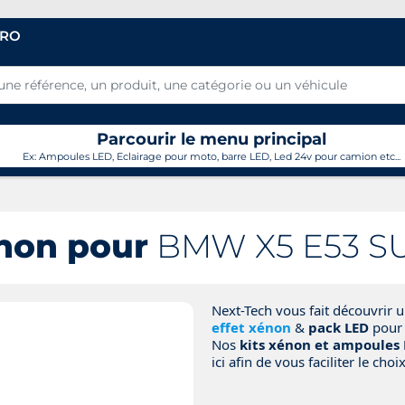
PRO
Parcourir le menu principal
Ex: Ampoules LED, Eclairage pour moto, barre LED, Led 24v pour camion etc...
non pour
BMW X5 E53 SU
Next-Tech vous fait découvrir
effet xénon
&
pack LED
pour
Nos
kits xénon et ampoules 
ici afin de vous faciliter le choix