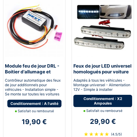
Module feu de jour DRL -
Feux de jour LED universel
Boitier d'allumage et
homologués pour voiture
extinction automatique
moto quad
Contrôleur automatique des feux
Adaptés à tous les véhicules -
pour feux de jour Led
de jour additionnels pour
Montage universel - Alimentation
véhicules - Installation simple -
12V - Simple à installer
Se monte sur toutes les voitures
Conditionnement : X2
Ampoules
Conditionnement : A l'unité
Satisfait ou remboursé
Satisfait ou remboursé
29,90 €
19,90 €
★
★
★
★
★
(4.5/5)