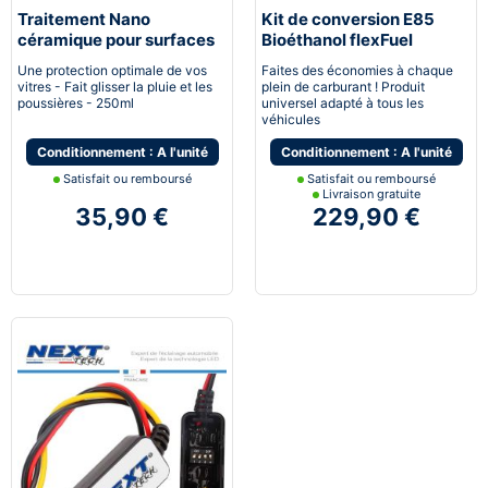
Traitement Nano
Kit de conversion E85
céramique pour surfaces
Bioéthanol flexFuel
vitrées
converter
Une protection optimale de vos
Faites des économies à chaque
vitres - Fait glisser la pluie et les
plein de carburant ! Produit
poussières - 250ml
universel adapté à tous les
véhicules
Conditionnement : A l'unité
Conditionnement : A l'unité
Satisfait ou remboursé
Satisfait ou remboursé
Livraison gratuite
35,90 €
229,90 €